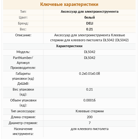
Ключевые характеристики
Тип:
Аксессуар для электроинструмента
Цвет:
белый
Бренд:
DELI
Вес:
0.21
Описание:
Аксессуар для электроинструмента Клеевые
стержни для клеевого пистолета DL5042 (DL5042)
Характеристики
Модель:
DL5042
PartNumber/
DL5042
Артикул
Производителя:
Габариты
0.2x0.01x0.08
упаковки (ед)
ДхШхВ:
Вес упаковки
0.21
(ед):
Объем упаковки
0.00016
(ед):
Тип аксессуара:
Клеевые стержни
Длина стержня:
200
Диаметр стержня:
7
Назначение
для клеевого пистолета
инструмента: