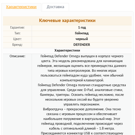
Характеристики
Доставка
Ключевые характеристики
Гарантия:
1 год
Тип:
Геймпад
Цвет:
черный
Бренд:
DEFENDER
Характеристики
Описание:
Геймпад Defender Omega выпущен в корпусе черного
цвета. Эта модель рекомендована для начинающих
геймеров, желающих оценить все преимущества данного
типа игровых контроллеров. Во многих играх
пользоваться геймпадом куда удобнее, чем обычной
компьютерной клавиатурой.
Геймпад Defender Omega получил стандартные средства
для управления. Среди них: D-Pad, аналоговые стики,
бамперы, триггеры. Освоить геймпад несложно, после
нескольких игровых сессий вы будете уверенно
управлять персонажем.
Виброотдача – прекрасное дополнение. Она тесно
связана с игровым процессом и обеспечивает
наибольшее погружение в виртуальный мир. Этот
геймпад проводной, подключение происходит через
кабель с оптимальной длиной – 1.8 метра.
Присоединяется коннектор USB к соответствующему