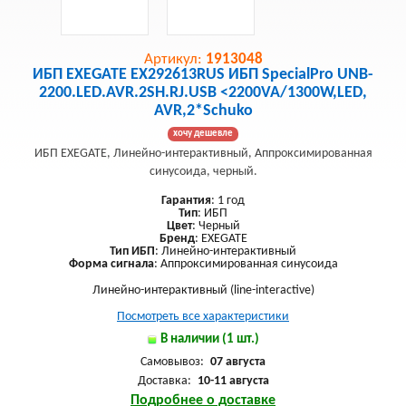
Артикул:
1913048
ИБП EXEGATE EX292613RUS ИБП SpecialPro UNB-
2200.LED.AVR.2SH.RJ.USB <2200VA/1300W,LED,
AVR,2*Schuko
хочу дешевле
ИБП EXEGATE, Линейно-интерактивный, Аппроксимированная
синусоида, черный.
Гарантия
: 1 год
Тип
: ИБП
Цвет
: Черный
Бренд
: EXEGATE
Тип ИБП
: Линейно-интерактивный
Форма сигнала
: Аппроксимированная синусоида
Линейно-интерактивный (line-interactive)
Посмотреть все характеристики
В наличии (1 шт.)
Самовывоз:
07 августа
Доставка:
10-11 августа
Подробнее о доставке