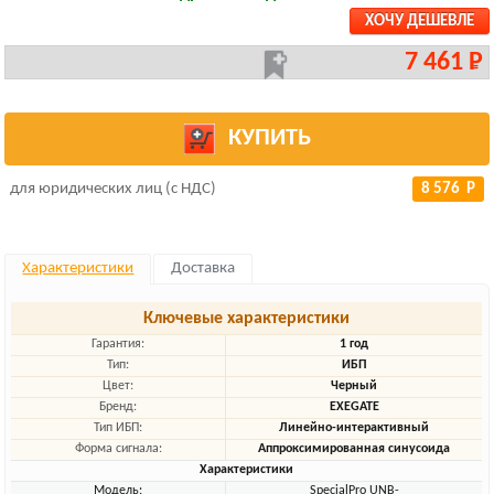
ХОЧУ ДЕШЕВЛЕ
7 461 Р
КУПИТЬ
для юридических лиц (с НДС)
8 576 Р
Характеристики
Доставка
Ключевые характеристики
Гарантия:
1 год
Тип:
ИБП
Цвет:
Черный
Бренд:
EXEGATE
Тип ИБП:
Линейно-интерактивный
Форма сигнала:
Аппроксимированная синусоида
Характеристики
Модель:
SpecialPro UNB-