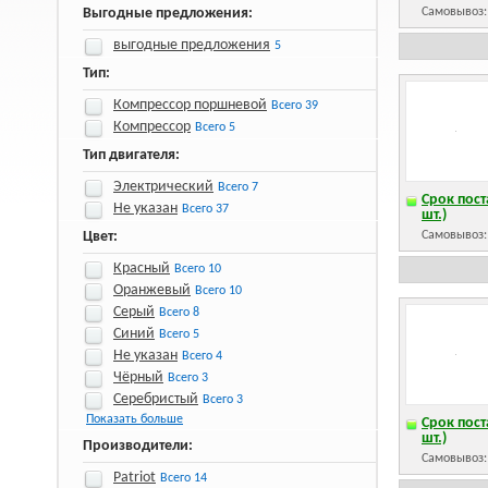
Выгодные предложения:
Самовывоз
выгодные предложения
5
Тип:
Компрессор поршневой
Всего 39
Компрессор
Всего 5
Тип двигателя:
Электрический
Всего 7
Срок пост
Не указан
Всего 37
шт.)
Цвет:
Самовывоз
Красный
Всего 10
Оранжевый
Всего 10
Серый
Всего 8
Синий
Всего 5
Не указан
Всего 4
Чёрный
Всего 3
Серебристый
Всего 3
Показать больше
Срок пост
шт.)
Производители:
Самовывоз
Patriot
Всего 14