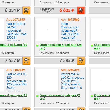
:
12 августа
Самовывоз:
12 августа
Самовывоз:
предоплата
6 034 Р
6 605 Р
330 руб.
Арт.
1071955
Арт.
3672860
Patriot EURO
Edon
24/240
Компрессор
масляный
поршневой
240л/мин 24л
OAC-50/2200
1500Вт
масляный
оранжевый
320л/мин 50л
525306365
2.2Вт красный
авки 4 раб.дня (19
Срок поставки 4 раб.дня (24
Срок поста
шт.)
шт.)
:
12 августа
Самовывоз:
12 августа
Самовывоз:
7 557 Р
7 585 Р
Арт.
1102189
Арт.
2260395
Patriot WO 10-
Patriot WO 6-
120
180 Компрессор
безмасляный
[525301910]
120л/мин 10л
{180 л/мин, 8
650Вт
бар, 1100 Вт, 6
оранжевый
л,
(525306370)
быстросъемный
авки 4 раб.дня (13
Срок поставки 4 раб.дня (2
Срок поста
1/4}
шт.)
шт.)
:
12 августа
Самовывоз:
12 августа
Самовывоз: