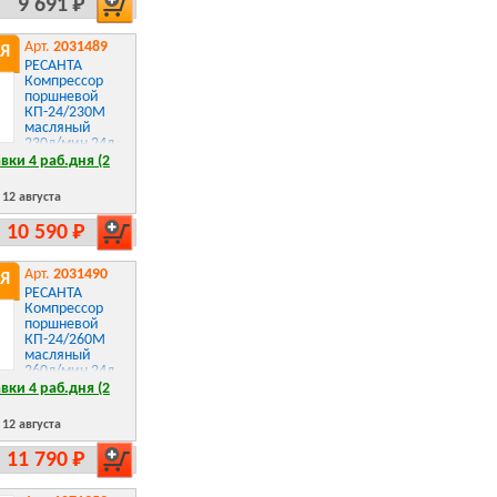
9 691 Р
Арт.
2031489
Я
РЕСАНТА
Компрессор
поршневой
КП-24/230М
масляный
230л/мин 24л
1600Вт
вки 4 раб.дня (2
красный/
черный
12 августа
10 590 Р
Арт.
2031490
Я
РЕСАНТА
Компрессор
поршневой
КП-24/260М
масляный
260л/мин 24л
2000Вт
вки 4 раб.дня (2
красный/
черный
12 августа
11 790 Р