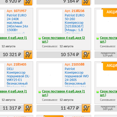
8 920 Р
9 164 Р
Арт.
1071957
Арт.
2138236
АКЦИ
Patriot EURO
Patriot EURO
24-240K
50-260
масляный
Компрессор
240л/мин 24л
[525306367]
1500Вт
{Мощн.: 1.8
оранжевый
кВт; Напр.:
525306366
230В~50Гц;
авки 4 раб.дня (1
Срок поставки 4 раб.дня (2
Срок поста
Об.двиг.: 2850
шт.)
шт.)
об/мин;
:
12 августа
Самовывоз:
12 августа
Самовывоз:
Производит.:
260 л/мин;
предоплата
10 321 Р
10 574 Р
Об.ресивера:
529 руб.
50 л; Давл.: 8
бар; Вес: 27,5
Арт.
2185405
Арт.
2105588
АКЦИ
кг;}
DELI
Patriot
Компрессор
Компрессор
поршневой DL-
поршневой WO
WKY25-E1
24-260S
безмасляный
безмасляный
80л/мин 25л
260л/мин 24л
1200Вт желтый/
1500Вт
авки 4 раб.дня (1
Срок поставки 4 раб.дня (1
Срок поста
черный
оранжевый
шт.)
шт.)
:
12 августа
Самовывоз:
12 августа
Самовывоз:
предоплата
11 317 Р
11 477 Р
589 руб.