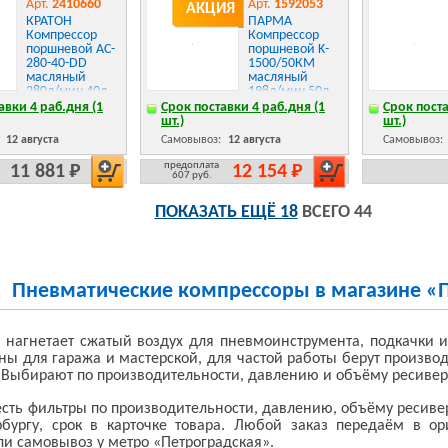
Арт.
2410660
Арт.
1592053
АКЦИЯ
КРАТОН
ПАРМА
Компрессор
Компрессор
поршневой AC-
поршневой K-
280-40-DD
1500/50КМ
масляный
масляный
280л/мин 40л
198л/мин 50л
2000Вт
1500Вт серый/
авки 4 раб.дня (1
Срок поставки 4 раб.дня (1
Срок поста
оранжевый
черный
шт.)
шт.)
:
12 августа
Самовывоз:
12 августа
Самовывоз:
предоплата
11 881 Р
12 154 Р
607 руб.
ПОКАЗАТЬ ЕЩЁ 18
ВСЕГО 44
Пневматические компрессоры в магазине «
 нагнетает сжатый воздух для пневмоинструмента, подкачки 
ны для гаража и мастерской, для частой работы берут произво
 Выбирают по производительности, давлению и объёму ресивер
 есть фильтры по производительности, давлению, объёму ресиве
рбургу, срок в карточке товара. Любой заказ передаём в о
ли самовывоз у метро «Петроградская».