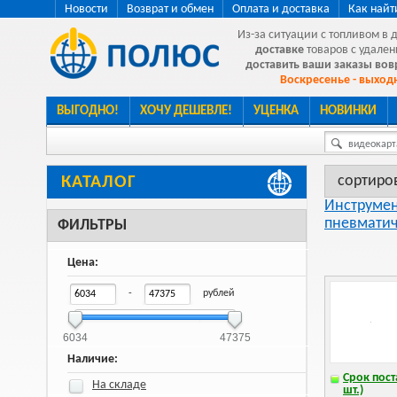
Новости
Возврат и обмен
Оплата и доставка
Как найт
Из-за ситуации с топливом в 
доставке
товаров с удален
доставить ваши заказы во
Воскресенье - выходн
ВЫГОДНО!
ХОЧУ ДЕШЕВЛЕ!
УЦЕНКА
НОВИНКИ
видеокарта
сортиро
КАТАЛОГ
Инструмен
пневматич
ФИЛЬТРЫ
Цена:
-
рублей
6034
47375
Наличие:
Срок пост
На складе
шт.)