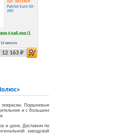
Арт.
1071959
Patriot Euro 50-
260
вки 4 раб.дня (1
12 августа
12 163 Р
Полюс»
и покраски. Поршневые
дительнее и с большим
а.
ра и цене. Доставим по
ригинальной заводской