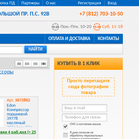
отка ПД
Партнеры
О нас
Регистрация
Вход
ЛЬШОЙ ПР. П.С. 92В
+7 (812) 703-10-50
Пон.-Птн. 10-20
Суб. 11-18
ОПЛАТА И ДОСТАВКА
КОНТАКТЫ
НАЙТИ
КУПИТЬ В 1 КЛИК
ссоры
Просто перетащите
сюда фотографию
товара
Арт.
3672862
Edon
Компрессор
поршневой
39778
масляный
СМС о состоянии заказа
207л/мин 50л
1800Вт красный
вки 4 раб.дня (> 25
Я даю согласие на
обработку персональных
данных и ознакомлен с