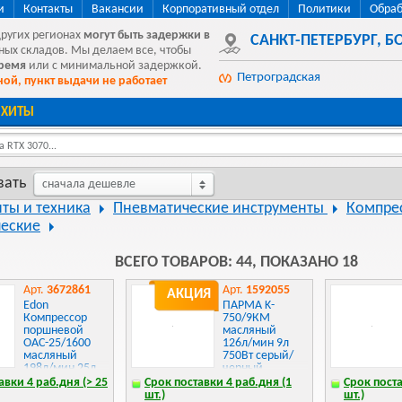
и
Контакты
Вакансии
Корпоративный отдел
Политики
Обраб
других регионах
могут быть
задержки в
САНКТ-ПЕТЕРБУРГ
,
БО
ных складов. Мы делаем все, чтобы
время
или с минимальной задержкой.
Петроградская
ой, пункт выдачи не работает
ХИТЫ
 RTX 3070...
вать
сначала дешевле
ты и техника
Пневматические инструменты
Компре
еские
ВСЕГО ТОВАРОВ: 44, ПОКАЗАНО 18
Арт.
3672861
Арт.
1592055
АКЦИЯ
Edon
ПАРМА K-
Компрессор
750/9КМ
поршневой
масляный
OAC-25/1600
126л/мин 9л
масляный
750Вт серый/
198л/мин 25л
черный
1600Вт красный
02.014.00001
авки 4 раб.дня (> 25
Срок поставки 4 раб.дня (1
Срок поста
шт.)
шт.)