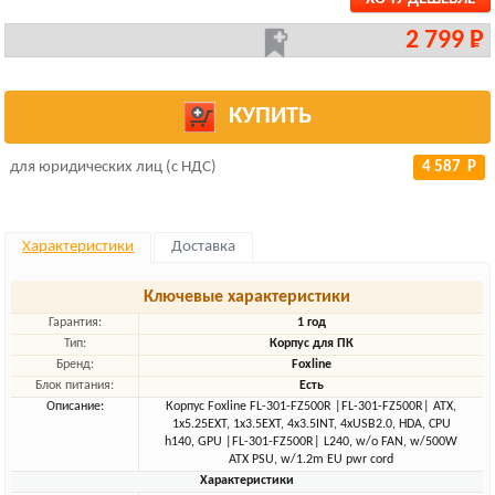
2 799 Р
КУПИТЬ
для юридических лиц (с НДС)
4 587 Р
Характеристики
Доставка
Ключевые характеристики
Гарантия:
1 год
Тип:
Корпус для ПК
Бренд:
Foxline
Блок питания:
Есть
Описание:
Корпус Foxline FL-301-FZ500R |FL-301-FZ500R| ATX,
1x5.25EXT, 1x3.5EXT, 4x3.5INT, 4xUSB2.0, HDA, CPU
h140, GPU |FL-301-FZ500R| L240, w/o FAN, w/500W
ATX PSU, w/1.2m EU pwr cord
Характеристики