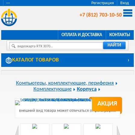
···
Регистрация
Вход
+7 (812) 703-10-50
ОПЛАТА И ДОСТАВКА
КОНТАКТЫ
НАЙТИ
видеокарта RTX 3070...
КАТАЛОГ ТОВАРОВ
›
Компьютеры, комплектующие, периферия
Комплектующие
Корпуса
АКЦИЯ
внешний вид товара может отличаться от фотографии