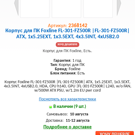
Артикул:
2368142
Корпус для ПК Foxline FL-301-FZ500R |FL-301-FZ500R|
ATX, 1x5.25EXT, 1x3.5EXT, 4x3.5INT, 4xUSB2.0
хочу дешевле
Корпус для ПК Foxline, Есть.
Гарантия
: 1 год
Тип
: Корпус для ПК
Бренд
: Foxline
Блок питания
: Есть
Корпус Foxline FL-301-FZ500R |FL-301-FZ500R| ATX, 1x5.25EXT, 1x3.5EXT,
4x3.5INT, 4xUSB2.0, HDA, CPU h140, GPU |FL-301-FZ500R| L240, w/o FAN,
w/500W ATX PSU, w/1.2m EU pwr cord
Посмотреть все характеристики
В наличии (9 шт.)
Самовывоз:
10 августа
Доставка:
11-12 августа
Подробнее о доставке
ХОЧУ ДЕШЕВЛЕ