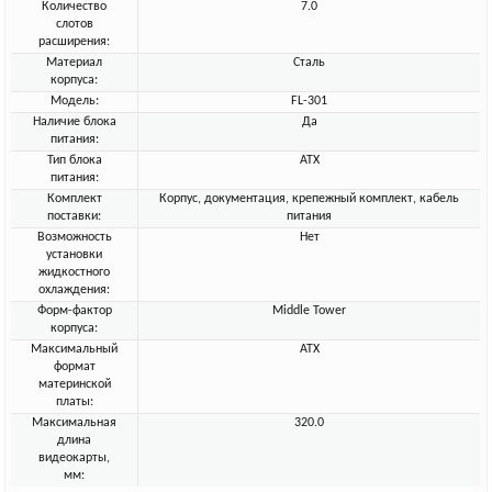
Количество
7.0
слотов
расширения:
Материал
Сталь
корпуса:
Модель:
FL-301
Наличие блока
Да
питания:
Тип блока
ATX
питания:
Комплект
Корпус, документация, крепежный комплект, кабель
поставки:
питания
Возможность
Нет
установки
жидкостного
охлаждения:
Форм-фактор
Middle Tower
корпуса:
Максимальный
ATX
формат
материнской
платы:
Максимальная
320.0
длина
видеокарты,
мм: