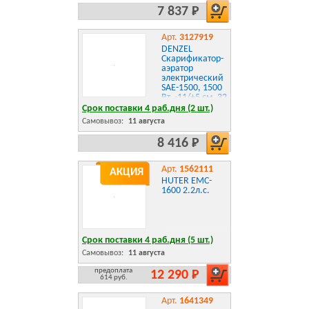
7 837 Р
Арт.
3127919
DENZEL
Скарификатор-
аэратор
электрический
SAE-1500, 1500
Вт, -11/+5 см, 32
см [57701]
Срок поставки 4 раб.дня (2 шт.)
Самовывоз:
11 августа
8 416 Р
Арт.
1562111
АКЦИЯ
HUTER EMC-
1600 2.2л.с.
Срок поставки 4 раб.дня (5 шт.)
Самовывоз:
11 августа
предоплата
12 290 Р
614 руб.
Арт.
1641349