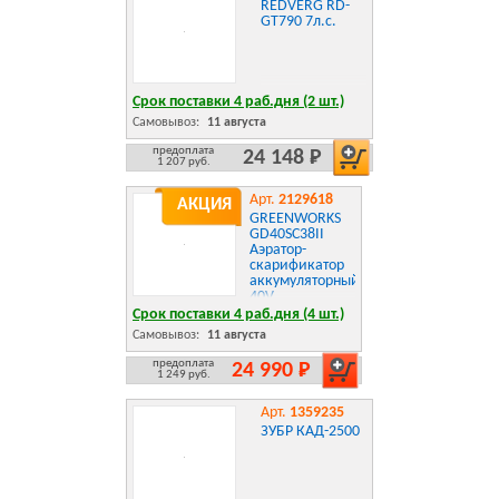
REDVERG RD-
GT790 7л.с.
Срок поставки 4 раб.дня (2 шт.)
Самовывоз:
11 августа
предоплата
24 148 Р
1 207 руб.
Арт.
2129618
АКЦИЯ
GREENWORKS
GD40SC38II
Аэратор-
скарификатор
аккумуляторный,
40V,
бесщеточный,
Срок поставки 4 раб.дня (4 шт.)
без АКБ и ЗУ
Самовывоз:
11 августа
[2517607]
предоплата
24 990 Р
1 249 руб.
Арт.
1359235
ЗУБР КАД-2500