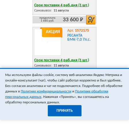
Срок поставки 4 раб.дня (1 шт.)
Самовывоз:
11 августа
предоплата
33 600 Р
1 680 руб.
Арт.
1572175
АКЦИЯ
РЕСАНТА
БМК-7,0 7л.с.
Срок поставки 4 раб.дня (1 шт.)
Самовывоз:
11 августа
предоплата
37 990 Р
Мы используем файлы cookie, систему веб-аналитики Яндекс Метрика и
1 899 руб.
онлайн-консультант (чат), чтобы сайт работал корректно и был удобнее.
ПОКАЗАТЬ ЕЩЁ 18
ВСЕГО 22
Без согласия аналитика и чат не подключаются. Подробнее об обработке
данных в
Политике конфиденциальности
и
Политике обработки
персональных данных
. Нажимая «Принять», вы соглашаетесь на
обработку персональных данных.
ПРИНЯТЬ