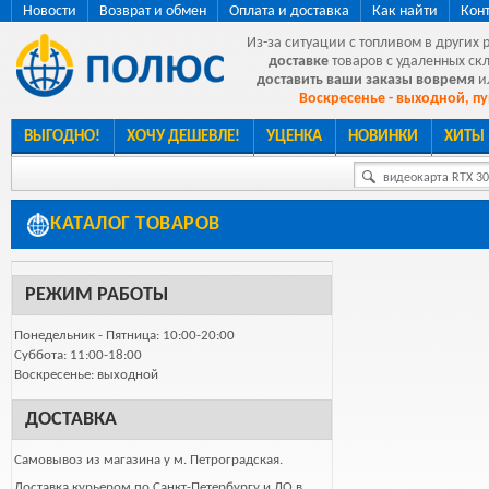
Новости
Возврат и обмен
Оплата и доставка
Как найти
Кон
Из-за ситуации с топливом в других 
доставке
товаров с удаленных ск
доставить ваши заказы вовремя
и
Воскресенье - выходной, пу
ВЫГОДНО!
ХОЧУ ДЕШЕВЛЕ!
УЦЕНКА
НОВИНКИ
ХИТЫ
видеокарта RTX 307
КАТАЛОГ ТОВАРОВ
РЕЖИМ РАБОТЫ
Понедельник - Пятница: 10:00-20:00
Суббота: 11:00-18:00
Воскресенье: выходной
ДОСТАВКА
Самовывоз из магазина у м. Петроградская.
Доставка курьером по Санкт-Петербургу и ЛО в