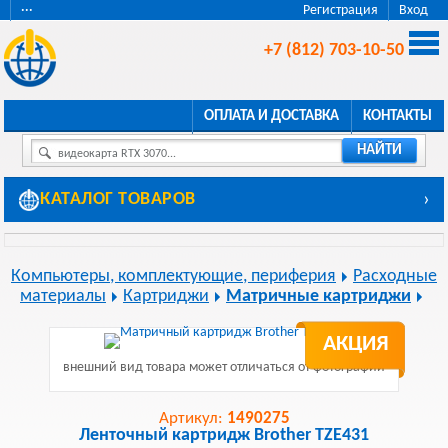
···
Регистрация
Вход
+7 (812) 703-10-50
ОПЛАТА И ДОСТАВКА
КОНТАКТЫ
НАЙТИ
видеокарта RTX 3070...
КАТАЛОГ ТОВАРОВ
›
Компьютеры, комплектующие, периферия
Расходные
материалы
Картриджи
Матричные картриджи
АКЦИЯ
внешний вид товара может отличаться от фотографии
Артикул:
1490275
Ленточный картридж Brother TZE431