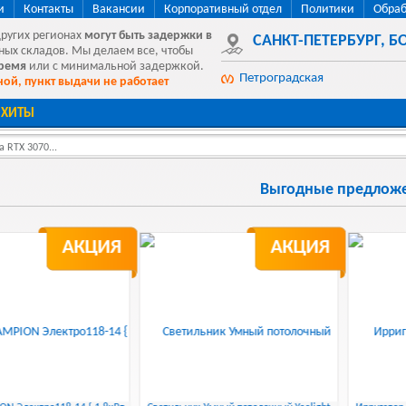
и
Контакты
Вакансии
Корпоративный отдел
Политики
Обраб
других регионах
могут быть
задержки в
САНКТ-ПЕТЕРБУРГ
,
БО
ных складов. Мы делаем все, чтобы
время
или с минимальной задержкой.
Петроградская
ой, пункт выдачи не работает
ХИТЫ
 RTX 3070...
Выгодные предлож
АКЦИЯ
АКЦИЯ