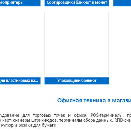
мопринтеры
Cортировщики банкнот и монет
Принтеры для пластиковых карт
Упаковщики банкнот
Офисная техника в магаз
удование для торговых точек и офиса. POS-терминалы, пр
 карт, сканеры штрих-кодов, терминалы сбора данных, RFID-счи
 купюр и резаки для бумаги.