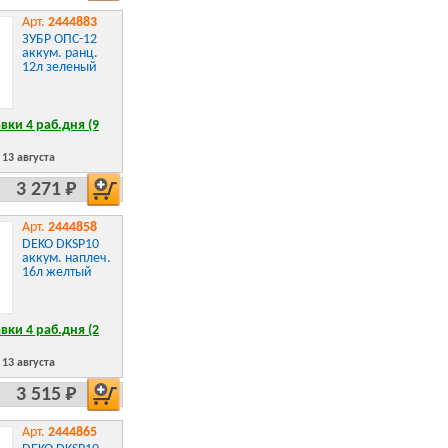
Арт.
2444883
ЗУБР ОПС-12
аккум. ранц.
12л зеленый
вки 4 раб.дня (9
13 августа
3 271 Р
Арт.
2444858
DEKO DKSP10
аккум. наплеч.
16л желтый
вки 4 раб.дня (2
13 августа
3 515 Р
Арт.
2444865