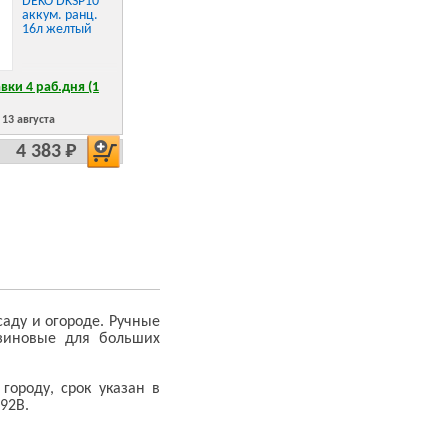
DEKO DKSP10
аккум. ранц.
16л желтый
вки 4 раб.дня (1
13 августа
4 383 Р
саду и огороде. Ручные
нзиновые для больших
городу, срок указан в
92В.