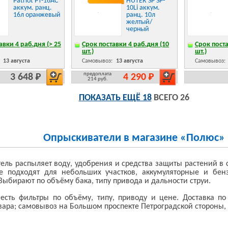
Patriot PT-16AC
HUTER SP SP-
аккум. ранц.
10Li аккум.
16л оранжевый
ранц. 10л
желтый/
черный
авки 4 раб.дня (> 25
Срок поставки 4 раб.дня (10
Срок поста
шт.)
шт.)
:
13 августа
Самовывоз:
13 августа
Самовывоз:
предоплата
3 648 Р
4 290 Р
214 руб.
ПОКАЗАТЬ ЕЩЁ 18
ВСЕГО 26
Опрыскиватели в магазине «Полюс»
ель распыляет воду, удобрения и средства защиты растений в 
е подходят для небольших участков, аккумуляторные и бе
Выбирают по объёму бака, типу привода и дальности струи.
 есть фильтры по объёму, типу, приводу и цене. Доставка по 
вара; самовывоз на Большом проспекте Петроградской стороны, 