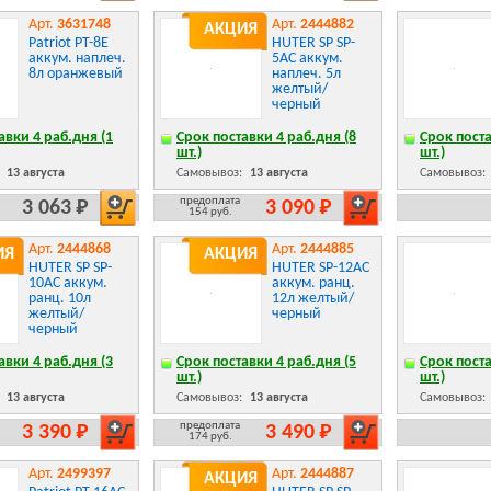
Арт.
3631748
Арт.
2444882
АКЦИЯ
Patriot PT-8E
HUTER SP SP-
аккум. наплеч.
5AC аккум.
8л оранжевый
наплеч. 5л
желтый/
черный
авки 4 раб.дня (1
Срок поставки 4 раб.дня (8
Срок поста
шт.)
шт.)
:
13 августа
Самовывоз:
13 августа
Самовывоз:
предоплата
3 063 Р
3 090 Р
154 руб.
Арт.
2444868
Арт.
2444885
ИЯ
АКЦИЯ
HUTER SP SP-
HUTER SP-12AC
10AC аккум.
аккум. ранц.
ранц. 10л
12л желтый/
желтый/
черный
черный
авки 4 раб.дня (3
Срок поставки 4 раб.дня (5
Срок поста
шт.)
шт.)
:
13 августа
Самовывоз:
13 августа
Самовывоз:
предоплата
3 390 Р
3 490 Р
174 руб.
Арт.
2499397
Арт.
2444887
АКЦИЯ