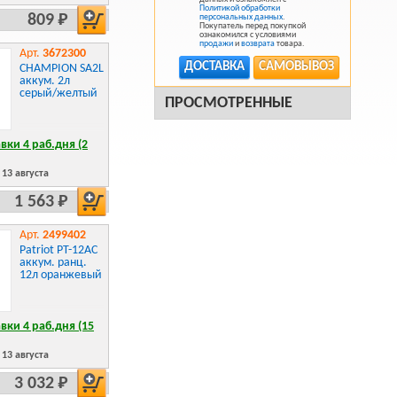
Политикой обработки
809 Р
персональных данных
.
Покупатель перед покупкой
ознакомился с условиями
продажи
и
возврата
товара.
Арт.
3672300
ДОСТАВКА
САМОВЫВОЗ
CHAMPION SA2L
аккум. 2л
серый/желтый
ПРОСМОТРЕННЫЕ
вки 4 раб.дня (2
13 августа
1 563 Р
Арт.
2499402
Patriot PT-12AC
аккум. ранц.
12л оранжевый
вки 4 раб.дня (15
13 августа
3 032 Р