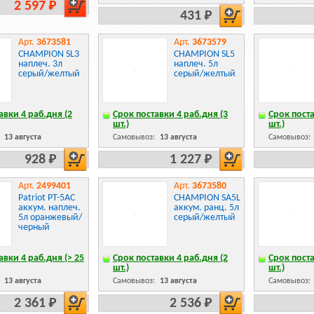
2 597 Р
431 Р
Арт.
3673581
Арт.
3673579
CHAMPION SL3
CHAMPION SL5
наплеч. 3л
наплеч. 5л
серый/желтый
серый/желтый
авки 4 раб.дня (2
Срок поставки 4 раб.дня (3
Срок поста
шт.)
шт.)
:
13 августа
Самовывоз:
13 августа
Самовывоз:
928 Р
1 227 Р
Арт.
2499401
Арт.
3673580
Patriot PT-5AC
CHAMPION SA5L
аккум. наплеч.
аккум. ранц. 5л
5л оранжевый/
серый/желтый
черный
авки 4 раб.дня (> 25
Срок поставки 4 раб.дня (2
Срок поста
шт.)
шт.)
:
13 августа
Самовывоз:
13 августа
Самовывоз:
2 361 Р
2 536 Р