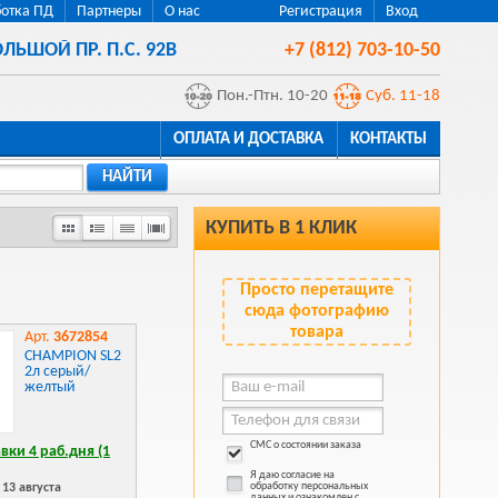
отка ПД
Партнеры
О нас
Регистрация
Вход
ЛЬШОЙ ПР. П.С. 92В
+7 (812) 703-10-50
Пон.-Птн. 10-20
Суб. 11-18
ОПЛАТА И ДОСТАВКА
КОНТАКТЫ
НАЙТИ
КУПИТЬ В 1 КЛИК
Просто перетащите
сюда фотографию
товара
Арт.
3672854
CHAMPION SL2
2л серый/
желтый
СМС о состоянии заказа
вки 4 раб.дня (1
Я даю согласие на
обработку персональных
13 августа
данных и ознакомлен с