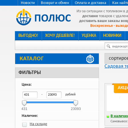
Новости
Возврат и обмен
Оплата и доставка
Как найт
Из-за ситуации с топливом в 
доставке
товаров с удален
доставить ваши заказы во
Воскресенье - выходн
ВЫГОДНО!
ХОЧУ ДЕШЕВЛЕ!
УЦЕНКА
НОВИНКИ
видеокарта
сортиро
КАТАЛОГ
Садовая т
ФИЛЬТРЫ
Цена:
АКЦ
-
рублей
431
23093
Наличие:
В наличии
Самовывоз
На складе