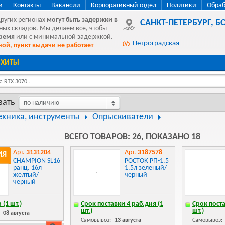
и
Контакты
Вакансии
Корпоративный отдел
Политики
Обраб
других регионах
могут быть
задержки в
САНКТ-ПЕТЕРБУРГ
,
БО
ных складов. Мы делаем все, чтобы
время
или с минимальной задержкой.
Петроградская
ой, пункт выдачи не работает
ХИТЫ
 RTX 3070...
вать
по наличию
ехника, инструменты
Опрыскиватели
ВСЕГО ТОВАРОВ: 26, ПОКАЗАНО 18
Арт.
3131204
Арт.
3187578
ИЯ
CHAMPION SL16
РОСТОК РП-1.5
ранц. 16л
1.5л зеленый/
желтый/
черный
черный
 (1 шт.)
Срок поставки 4 раб.дня (1
Срок поста
шт.)
шт.)
:
08 августа
Самовывоз:
13 августа
Самовывоз: