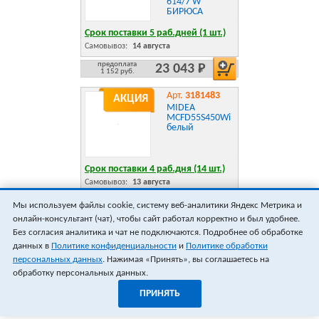
614/7 W
БИРЮСА
Срок поставки 5 раб.дней (1 шт.)
Самовывоз:
14 августа
предоплата
23 043 Р
1 152 руб.
Арт.
3181483
АКЦИЯ
MIDEA
MCFD55S450Wi
белый
Срок поставки 4 раб.дня (14 шт.)
Самовывоз:
13 августа
предоплата
23 990 Р
Мы используем файлы cookie, систему веб-аналитики Яндекс Метрика и
1 199 руб.
онлайн-консультант (чат), чтобы сайт работал корректно и был удобнее.
ПОКАЗАТЬ ЕЩЁ 18
ВСЕГО 60
Без согласия аналитика и чат не подключаются. Подробнее об обработке
данных в
Политике конфиденциальности
и
Политике обработки
персональных данных
. Нажимая «Принять», вы соглашаетесь на
обработку персональных данных.
ПРИНЯТЬ