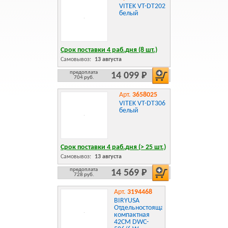
VITEK VT-DT202
белый
Срок поставки 4 раб.дня (8 шт.)
Самовывоз:
13 августа
предоплата
14 099 Р
704 руб.
Арт.
3658025
VITEK VT-DT306
белый
Срок поставки 4 раб.дня (> 25 шт.)
Самовывоз:
13 августа
предоплата
14 569 Р
728 руб.
Арт.
3194468
BIRYUSA
Отдельностоящая
компактная
42CM DWC-