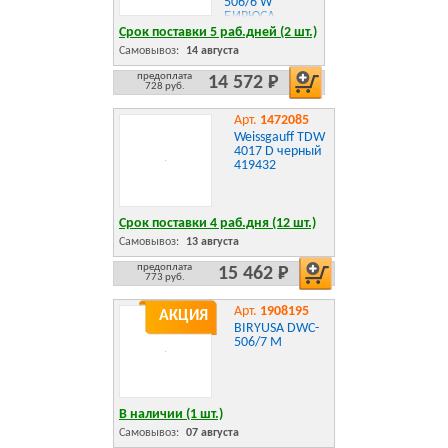
506/6 W
БИРЮСА
Срок поставки 5 раб.дней (2 шт.)
Самовывоз:
14 августа
предоплата
14 572 Р
728 руб.
Арт.
1472085
Weissgauff TDW
4017 D черный
419432
Срок поставки 4 раб.дня (12 шт.)
Самовывоз:
13 августа
предоплата
15 462 Р
773 руб.
Арт.
1908195
АКЦИЯ
BIRYUSA DWC-
506/7 M
В наличии (1 шт.)
Самовывоз:
07 августа