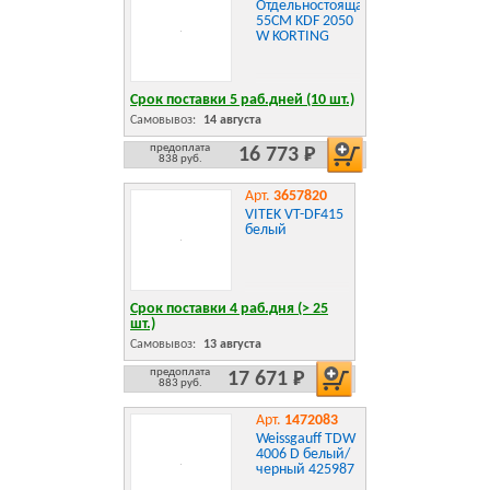
Отдельностоящая
55CM KDF 2050
W KORTING
Срок поставки 5 раб.дней (10 шт.)
Самовывоз:
14 августа
предоплата
16 773 Р
838 руб.
Арт.
3657820
VITEK VT-DF415
белый
Срок поставки 4 раб.дня (> 25
шт.)
Самовывоз:
13 августа
предоплата
17 671 Р
883 руб.
Арт.
1472083
Weissgauff TDW
4006 D белый/
черный 425987