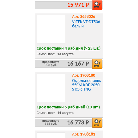
15 971 Р
Арт.
3658026
VITEK VT-DT506
белый
Срок поставки 4 раб.дня (> 25 шт.)
Самовывоз:
13 августа
предоплата
16 167 Р
808 руб.
Арт.
1908180
Отдельностоящая
55CM KDF 2050
S KORTING
Срок поставки 5 раб.дней (10 шт.)
Самовывоз:
14 августа
предоплата
16 773 Р
838 руб.
Арт.
1908181