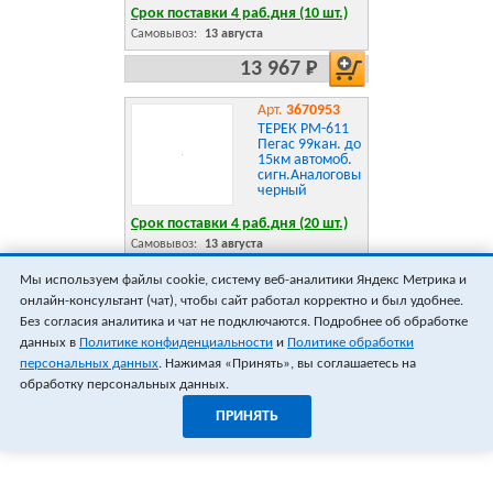
Срок поставки 4 раб.дня (10 шт.)
Самовывоз:
13 августа
13 967 Р
Арт.
3670953
ТЕРЕК РМ-611
Пегас 99кан. до
15км автомоб.
сигн.Аналоговый
черный
Срок поставки 4 раб.дня (20 шт.)
Самовывоз:
13 августа
16 031 Р
Мы используем файлы cookie, систему веб-аналитики Яндекс Метрика и
онлайн-консультант (чат), чтобы сайт работал корректно и был удобнее.
ПОКАЗАТЬ ЕЩЁ 18
ВСЕГО 20
Без согласия аналитика и чат не подключаются. Подробнее об обработке
данных в
Политике конфиденциальности
и
Политике обработки
персональных данных
. Нажимая «Принять», вы соглашаетесь на
обработку персональных данных.
ПРИНЯТЬ