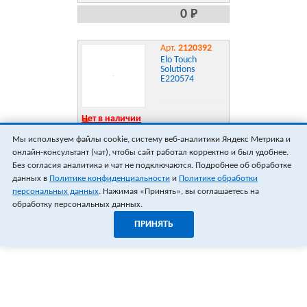
Capacitive 10-
0 Р
touch, USB,
Clear, Zero-
bezel, VGA &
HDMI video
Арт.
2120392
interface, Gray
Elo Touch
E304029
Solutions
E220574
Нет в наличии
Мы используем файлы cookie, систему веб-аналитики Яндекс Метрика и
0 Р
онлайн-консультант (чат), чтобы сайт работал корректно и был удобнее.
Без согласия аналитика и чат не подключаются. Подробнее об обработке
данных в
Политике конфиденциальности
и
Политике обработки
персональных данных
. Нажимая «Принять», вы соглашаетесь на
обработку персональных данных.
ПРИНЯТЬ
0
0
ОФОРМИТЬ ЗАКАЗ