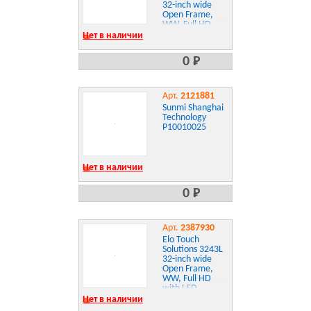
32-inch wide
Open Frame,
WW, Full HD
with LED
Нет в наличии
backlight,
IntelliTouch
0 Р
E326202
Арт.
2121881
Sunmi Shanghai
Technology
P10010025
Нет в наличии
0 Р
Арт.
2387930
Elo Touch
Solutions 3243L
32-inch wide
Open Frame,
WW, Full HD
with LED
backlight,
Нет в наличии
Projected