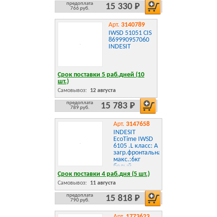
предоплата
15 330 Р
766 руб.
Арт.
3140789
IWSD 51051 CIS
869990957060
INDESIT
Срок поставки 5 раб.дней (10
шт.)
Самовывоз:
12 августа
предоплата
15 783 Р
789 руб.
Арт.
3147658
INDESIT
EcoTime IWSD
6105 .L класс: A
загр.фронтальная
макс.:6кг
белый
Срок поставки 4 раб.дня (5 шт.)
Самовывоз:
11 августа
предоплата
15 818 Р
790 руб.
Арт.
1773623