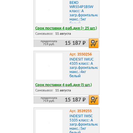
BEKO
WRS54P1BSW
класс: A
загр.фронтальная
макс.:5кг
белый
Срок поставки 4 раб.дня (> 25 шт.)
Самовывоз:
11 августа
предоплата
15 187 Р
759 руб.
Арт.
3550256
INDESIT IWUC
4105 класс: A
загр.фронтальная
макс.:4кг
белый
Срок поставки 4 раб.дня (5 шт.)
Самовывоз:
11 августа
предоплата
15 187 Р
759 руб.
Арт.
3539255
INDESIT IWSC
5105 класс: A
загр.фронтальная
макс.:5кг
белый