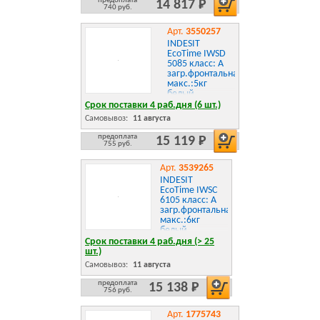
предоплата
14 817 Р
740 руб.
Арт.
3550257
INDESIT
EcoTime IWSD
5085 класс: A
загр.фронтальная
макс.:5кг
белый
Срок поставки 4 раб.дня (6 шт.)
Самовывоз:
11 августа
предоплата
15 119 Р
755 руб.
Арт.
3539265
INDESIT
EcoTime IWSC
6105 класс: A
загр.фронтальная
макс.:6кг
белый
Срок поставки 4 раб.дня (> 25
шт.)
Самовывоз:
11 августа
предоплата
15 138 Р
756 руб.
Арт.
1775743