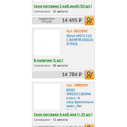
Срок поставки 5 раб.дней (10 шт.)
Самовывоз:
12 августа
предоплата
14 495 Р
724 руб.
Арт.
3631692
Stinol WSTS 510
C 869898100020
STINOL
В наличии (1 шт.)
Самовывоз:
06 августа
14 784 Р
Арт.
1986929
BEKO
WRE6511BWW
класс: A
загр.фронтальная
макс.:6кг
белый
Срок поставки 4 раб.дня (> 25 шт.)
Самовывоз:
11 августа