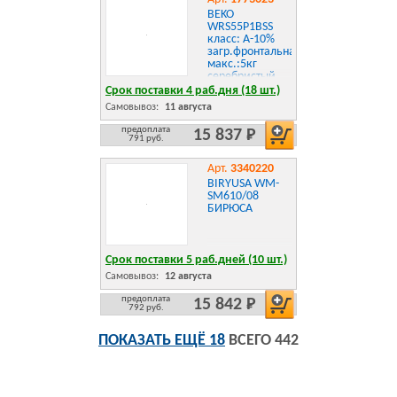
BEKO
WRS55P1BSS
класс: A-10%
загр.фронтальная
макс.:5кг
серебристый
Срок поставки 4 раб.дня (18 шт.)
Самовывоз:
11 августа
предоплата
15 837 Р
791 руб.
Арт.
3340220
BIRYUSA WM-
SM610/08
БИРЮСА
Срок поставки 5 раб.дней (10 шт.)
Самовывоз:
12 августа
предоплата
15 842 Р
792 руб.
ПОКАЗАТЬ ЕЩЁ 18
ВСЕГО 442