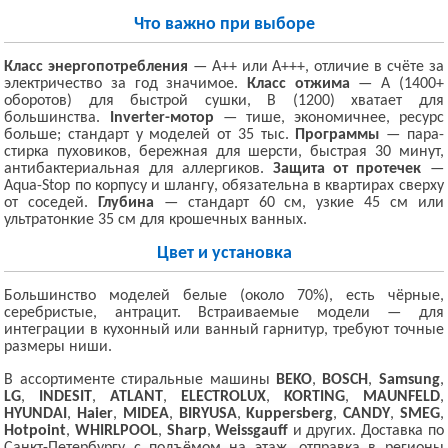
Что важно при выборе
Класс энергопотребления
— A++ или A+++, отличие в счёте за
электричество за год значимое.
Класс отжима
— A (1400+
оборотов) для быстрой сушки, B (1200) хватает для
большинства.
Inverter-мотор
— тише, экономичнее, ресурс
больше; стандарт у моделей от 35 тыс.
Программы
— пара-
стирка пуховиков, бережная для шерсти, быстрая 30 минут,
антибактериальная для аллергиков.
Защита от протечек
—
Aqua-Stop по корпусу и шлангу, обязательна в квартирах сверху
от соседей.
Глубина
— стандарт 60 см, узкие 45 см или
ультратонкие 35 см для крошечных ванных.
Цвет и установка
Большинство моделей белые (около 70%), есть чёрные,
серебристые, антрацит. Встраиваемые модели — для
интеграции в кухонный или ванный гарнитур, требуют точные
размеры ниши.
В ассортименте стиральные машины
BEKO
,
BOSCH
,
Samsung
,
LG
,
INDESIT
,
ATLANT
,
ELECTROLUX
,
KORTING
,
MAUNFELD
,
HYUNDAI
,
Haier
,
MIDEA
,
BIRYUSA
,
Kuppersberg
,
CANDY
,
SMEG
,
Hotpoint
,
WHIRLPOOL
,
Sharp
,
Weissgauff
и других. Доставка по