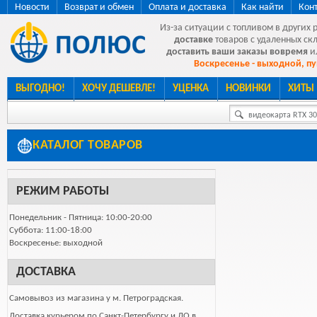
Новости
Возврат и обмен
Оплата и доставка
Как найти
Кон
Из-за ситуации с топливом в других 
доставке
товаров с удаленных ск
доставить ваши заказы вовремя
и
Воскресенье - выходной, пу
ВЫГОДНО!
ХОЧУ ДЕШЕВЛЕ!
УЦЕНКА
НОВИНКИ
ХИТЫ
видеокарта RTX 307
КАТАЛОГ ТОВАРОВ
РЕЖИМ РАБОТЫ
Понедельник - Пятница: 10:00-20:00
Суббота: 11:00-18:00
Воскресенье: выходной
ДОСТАВКА
Самовывоз из магазина у м. Петроградская.
Доставка курьером по Санкт-Петербургу и ЛО в