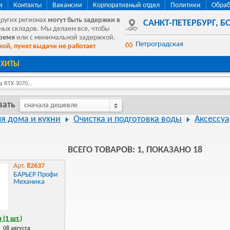
и
Контакты
Вакансии
Корпоративный отдел
Политики
Обраб
других регионах
могут быть
задержки в
САНКТ-ПЕТЕРБУРГ
,
БО
ных складов. Мы делаем все, чтобы
время
или с минимальной задержкой.
Петроградская
ой, пункт выдачи не работает
ХИТЫ
 RTX 3070...
вать
сначала дешевле
ля дома и кухни
Очистка и подготовка воды
Аксессуа
ВСЕГО ТОВАРОВ: 1, ПОКАЗАНО 18
Арт.
82637
БАРЬЕР Профи
Механика
 (1 шт.)
:
08 августа