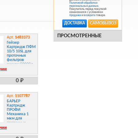
Политикой обработки
персональных данных
.
Покупатель перед покупкой
ознакомился с условиями
продажи
и
возврата
товара.
ДОСТАВКА
САМОВЫВОЗ
ПРОСМОТРЕННЫЕ
Арт.
1483373
Гейзер
Картридж ПФМ
10/5 10SL для
проточных
фильтров
ресурс:50000л
ичии
0 Р
Арт.
1107787
БАРЬЕР
Картридж
ПРОФИ
Механика 1
мкм для
проточных
фильтров
ичии
ресурс:15000л