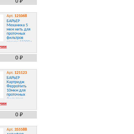
0 Р
Арт.
121068
БАРЬЕР
Механика 5
мкм нить для
проточных
фильтров
ресурс:15000л
Р111Р06
ичии
0 Р
Арт.
121123
БАРЬЕР
Картридж
ФерроНить
10мкм для
проточных
фильтров
ресурс:10000л
ичии
0 Р
Арт.
355588