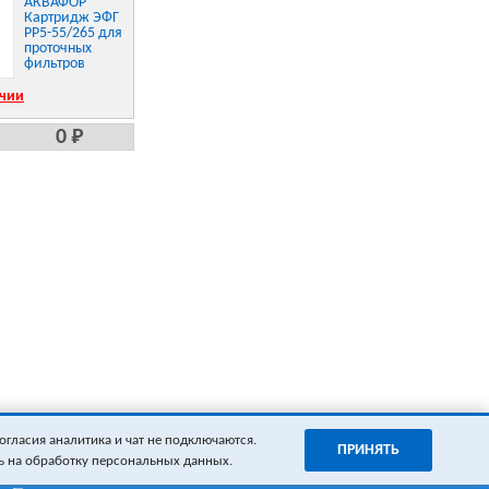
АКВАФОР
Картридж ЭФГ
РР5-55/265 для
проточных
фильтров
ичии
0 Р
огласия аналитика и чат не подключаются.
ПРИНЯТЬ
ь на обработку персональных данных.