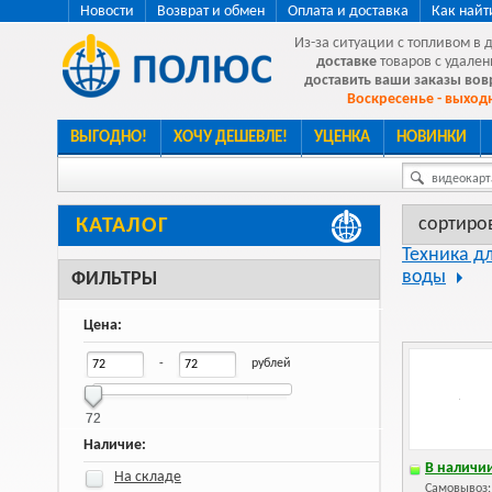
Новости
Возврат и обмен
Оплата и доставка
Как найт
Из-за ситуации с топливом в 
доставке
товаров с удален
доставить ваши заказы во
Воскресенье - выходн
ВЫГОДНО!
ХОЧУ ДЕШЕВЛЕ!
УЦЕНКА
НОВИНКИ
видеокарта
сортиро
КАТАЛОГ
Техника д
воды
ФИЛЬТРЫ
Цена:
-
рублей
72
72
Наличие:
В наличии
На складе
Самовывоз