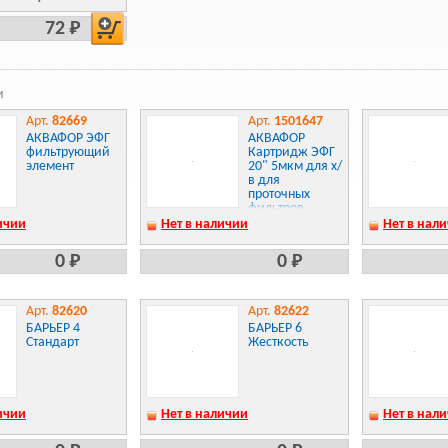
72 Р
и
Арт.
82669
Арт.
1501647
АКВАФОР ЭФГ
АКВАФОР
фильтрующий
Картридж ЭФГ
элемент
20" 5мкм для х/
в для
проточных
фильтров
ичии
Нет в наличии
Нет в нал
0 Р
0 Р
Арт.
82620
Арт.
82622
БАРЬЕР 4
БАРЬЕР 6
Стандарт
Жесткость
ичии
Нет в наличии
Нет в нал