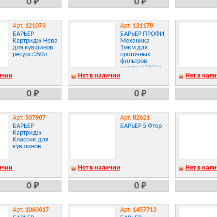
0 Р
0 Р
Арт.
121073
Арт.
121178
БАРЬЕР
БАРЬЕР ПРОФИ
Картридж Нева
Механика
для кувшинов
1мкм для
ресурс:350л
проточных
фильтров
ресурс:13000л
4601032990473
ичии
Нет в наличии
Нет в нал
0 Р
0 Р
Арт.
507907
Арт.
82621
БАРЬЕР
БАРЬЕР 5 Фтор
Картридж
Классик для
кувшинов
ичии
Нет в наличии
Нет в нал
0 Р
0 Р
Арт.
1060617
Арт.
1457713