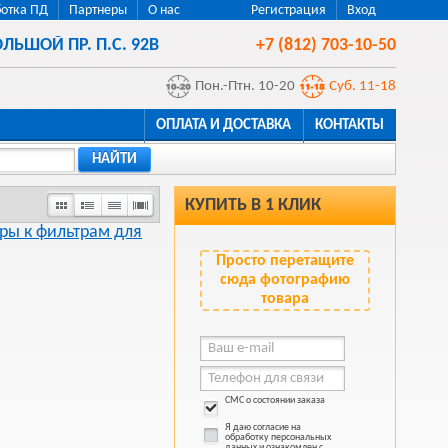
отка ПД
Партнеры
О нас
Регистрация
Вход
ЛЬШОЙ ПР. П.С. 92В
+7 (812) 703-10-50
Пон.-Птн. 10-20
Суб. 11-18
ОПЛАТА И ДОСТАВКА
КОНТАКТЫ
НАЙТИ
КУПИТЬ В 1 КЛИК
ры к фильтрам для
Просто перетащите
сюда фотографию
товара
СМС о состоянии заказа
Я даю согласие на
обработку персональных
данных и ознакомлен с