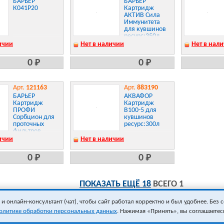
БАРЬЕР
БАРЬЕР
К041Р20
Картридж
АКТИВ Сила
Иммунитета
для кувшинов
ресурс:350л
ичии
Нет в наличии
Нет в нал
0 Р
0 Р
Арт.
121163
Арт.
883190
БАРЬЕР
АКВАФОР
Картридж
Картридж
ПРОФИ
B100-5 для
Сорбцион для
кувшинов
проточных
ресурс:300л
фильтров
ресурс:20000л
ичии
Нет в наличии
0 Р
0 Р
ПОКАЗАТЬ ЕЩЁ 18
ВСЕГО 1
 онлайн-консультант (чат), чтобы сайт работал корректно и был удобнее. Без с
олитике обработки персональных данных
. Нажимая «Принять», вы соглашаетес