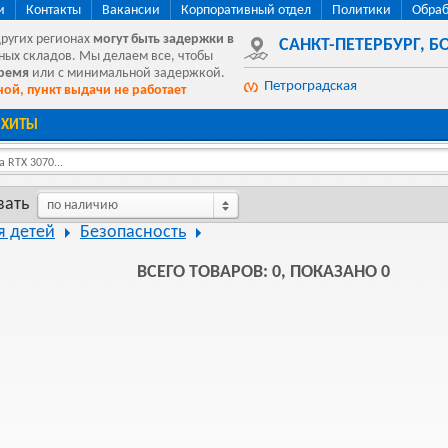
и
Контакты
Вакансии
Корпоративный отдел
Политики
Обраб
других регионах
могут быть
задержки в
САНКТ-ПЕТЕРБУРГ
,
БО
ных складов. Мы делаем все, чтобы
время
или с минимальной задержкой.
Петроградская
ой, пункт выдачи не работает
ХИТЫ
 RTX 3070...
вать
по наличию
я детей
Безопасность
ВСЕГО ТОВАРОВ: 0, ПОКАЗАНО 0