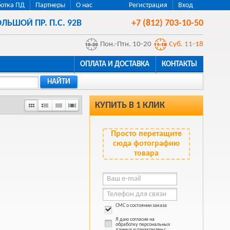
отка ПД
Партнеры
О нас
Регистрация
Вход
ЛЬШОЙ ПР. П.С. 92В
+7 (812) 703-10-50
Пон.-Птн. 10-20
Суб. 11-18
ОПЛАТА И ДОСТАВКА
КОНТАКТЫ
НАЙТИ
КУПИТЬ В 1 КЛИК
Просто перетащите
сюда фотографию
товара
СМС о состоянии заказа
Я даю согласие на
обработку персональных
данных и ознакомлен с