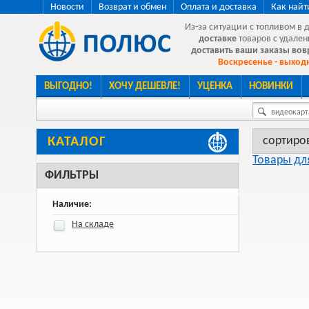
Новости
Возврат и обмен
Оплата и доставка
Как найт
Из-за ситуации с топливом в 
доставке
товаров с удален
доставить ваши заказы во
Воскресенье - выходн
ВЫГОДНО!
ХОЧУ ДЕШЕВЛЕ!
УЦЕНКА
НОВИНКИ
видеокарта
сортиро
КАТАЛОГ
Товары дл
ФИЛЬТРЫ
Наличие:
На складе