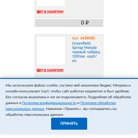
Нет в наличии
0 Р
Арт.
1430565
Greenfield
Spring Melody
черный чабрец
100пак. карт/
уп.
Нет в наличии
0 Р
Мы используем файлы cookie, систему веб-аналитики Яндекс Метрика и
онлайн-консультант (чат), чтобы сайт работал корректно и был удобнее.
ПОКАЗАТЬ ЕЩЁ 3
ВСЕГО 0
Без согласия аналитика и чат не подключаются. Подробнее об обработке
данных в
Политике конфиденциальности
и
Политике обработки
персональных данных
. Нажимая «Принять», вы соглашаетесь на
обработку персональных данных.
ПРИНЯТЬ