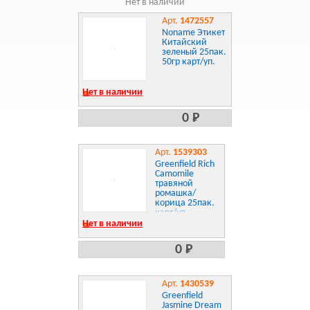
Нет в наличии
Арт.
1472557
Noname Этикет
Китайский
зеленый 25пак.
50гр карт/уп.
Нет в наличии
0 Р
Арт.
1539303
Greenfield Rich
Camomile
травяной
ромашка/
корица 25пак.
карт/уп.
Нет в наличии
0 Р
Арт.
1430539
Greenfield
Jasmine Dream