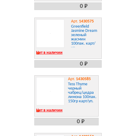
0 Р
Арт.
1430575
Greenfield
Jasmine Dream
зеленый
жасмин
100пак. карт/
уп.
Нет в наличии
0 Р
Арт.
1430585
Tess Thyme
черный
чабрец/цедра
лимона 100пак.
150гр карт/уп.
Нет в наличии
0 Р