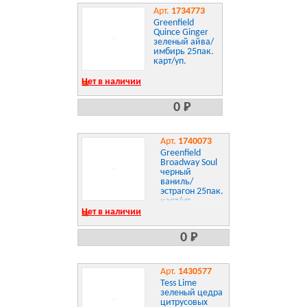
Арт.
1734773
Greenfield
Quince Ginger
зеленый айва/
имбирь 25пак.
карт/уп.
Нет в наличии
0 Р
Арт.
1740073
Greenfield
Broadway Soul
черный
ваниль/
эстрагон 25пак.
карт/уп.
Нет в наличии
0 Р
Арт.
1430577
Tess Lime
зеленый цедра
цитрусовых