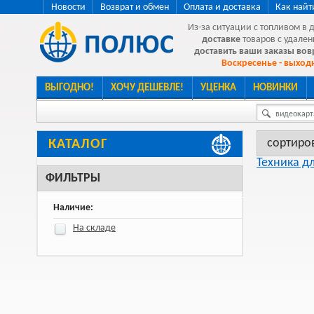
Новости
Возврат и обмен
Оплата и доставка
Как найт
Из-за ситуации с топливом в 
доставке
товаров с удален
доставить ваши заказы во
Воскресенье - выходн
ВЫГОДНО!
ХОЧУ ДЕШЕВЛЕ!
УЦЕНКА
НОВИНКИ
видеокарта
сортиро
КАТАЛОГ
Техника д
ФИЛЬТРЫ
Наличие:
На складе