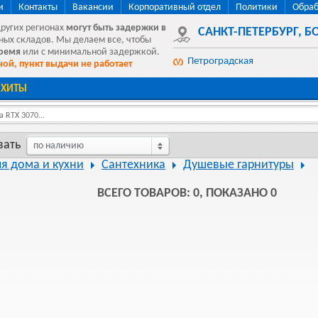
и
Контакты
Вакансии
Корпоративный отдел
Политики
Обраб
других регионах
могут быть
задержки в
САНКТ-ПЕТЕРБУРГ
,
БО
ных складов. Мы делаем все, чтобы
время
или с минимальной задержкой.
Петроградская
ой, пункт выдачи не работает
ХИТЫ
 RTX 3070...
вать
по наличию
ля дома и кухни
Сантехника
Душевые гарнитуры
ВСЕГО ТОВАРОВ: 0, ПОКАЗАНО 0