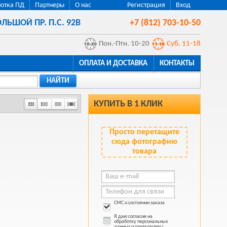
отка ПД
Партнеры
О нас
Регистрация
Вход
ЛЬШОЙ ПР. П.С. 92В
+7 (812) 703-10-50
Пон.-Птн. 10-20
Суб. 11-18
ОПЛАТА И ДОСТАВКА
КОНТАКТЫ
НАЙТИ
КУПИТЬ В 1 КЛИК
Просто перетащите
сюда фотографию
товара
СМС о состоянии заказа
Я даю согласие на
обработку персональных
данных и ознакомлен с