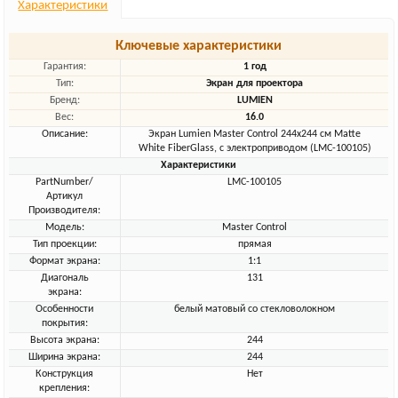
Характеристики
Ключевые характеристики
Гарантия:
1 год
Тип:
Экран для проектора
Бренд:
LUMIEN
Вес:
16.0
Описание:
Экран Lumien Master Control 244x244 см Matte
White FiberGlass, с электроприводом (LMC-100105)
Характеристики
PartNumber/
LMC-100105
Артикул
Производителя:
Модель:
Master Control
Тип проекции:
прямая
Формат экрана:
1:1
Диагональ
131
экрана:
Особенности
белый матовый со стекловолокном
покрытия:
Высота экрана:
244
Ширина экрана:
244
Конструкция
Нет
крепления: