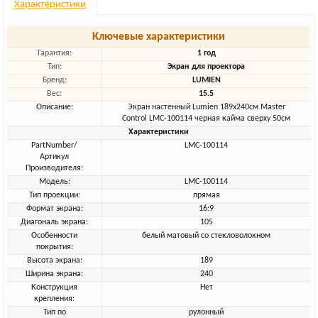
Характеристики
Ключевые характеристики
Гарантия:
1 год
Тип:
Экран для проектора
Бренд:
LUMIEN
Вес:
15.5
Описание:
Экран настенный Lumien 189х240см Master
Control LMC-100114 черная кайма сверху 50см
Характеристики
PartNumber/
LMC-100114
Артикул
Производителя:
Модель:
LMC-100114
Тип проекции:
прямая
Формат экрана:
16:9
Диагональ экрана:
105
Особенности
белый матовый со стекловолокном
покрытия:
Высота экрана:
189
Ширина экрана:
240
Конструкция
Нет
крепления:
Тип по
рулонный