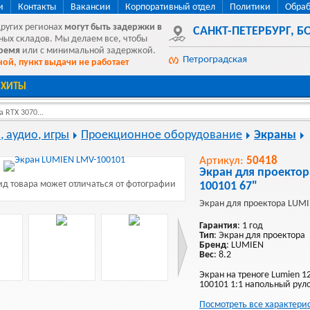
и
Контакты
Вакансии
Корпоративный отдел
Политики
Обраб
других регионах
могут быть
задержки в
САНКТ-ПЕТЕРБУРГ
,
БО
ных складов. Мы делаем все, чтобы
время
или с минимальной задержкой.
Петроградская
ой, пункт выдачи не работает
ХИТЫ
 RTX 3070...
, аудио, игры
Проекционное оборудование
Экраны
Артикул:
50418
Экран для проекто
д товара может отличаться от фотографии
100101 67"
Экран для проектора LUMI
Гарантия
: 1 год
Тип
: Экран для проектора
Бренд
: LUMIEN
Вес
: 8.2
Экран на треноге Lumien 1
100101 1:1 напольный рул
Посмотреть все характери