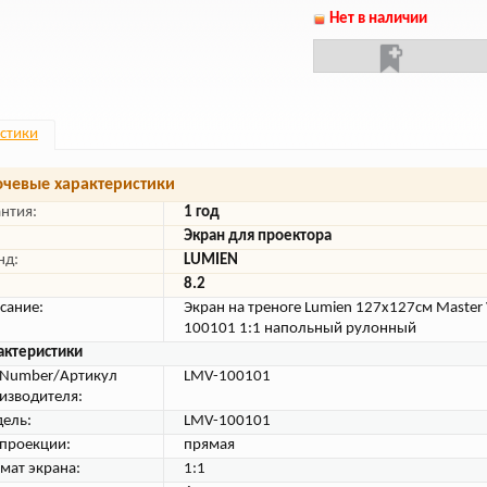
Нет в наличии
стики
чевые характеристики
антия:
1 год
Экран для проектора
нд:
LUMIEN
8.2
сание:
Экран на треноге Lumien 127x127см Master
100101 1:1 напольный рулонный
актеристики
tNumber/Артикул
LMV-100101
изводителя:
ель:
LMV-100101
 проекции:
прямая
мат экрана:
1:1