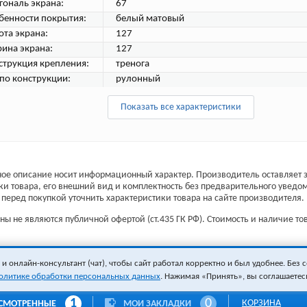
гональ экрана:
67
бенности покрытия:
белый матовый
ота экрана:
127
ина экрана:
127
струкция крепления:
тренога
 по конструкции:
рулонный
Показать все характеристики
ое описание носит информационный характер. Производитель оставляет з
ки товара, его внешний вид и комплектность без предварительного уведо
перед покупкой уточнить характеристики товара на сайте производителя.
ы не являются публичной офертой (ст.435 ГК РФ). Стоимость и наличие тов
 онлайн-консультант (чат), чтобы сайт работал корректно и был удобнее. Без с
олитике обработки персональных данных
. Нажимая «Принять», вы соглашаетес
1
0
КОРЗИНА
СМОТРЕННЫЕ
МОИ ЗАКЛАДКИ