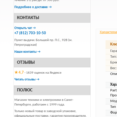
течение 1-2 раб.дн. от 500 руб.
Подробнее о доставке →
КОНТАКТЫ
Открыть чат →
Характери
+7 (812) 703-10-50
Пункт выдачи: Большой пр. П.С., 92В (м.
Клю
Петроградская)
Гар
Наши контакты →
Тип:
ОТЗЫВЫ
Бре
Вес:
★ 4,7
· 1639 оценок на Яндексе
Опи
Читать отзывы →
Хар
ПОЛЮС
Par
Про
Магазин техники и электроники в Санкт-
Мод
Петербурге, работаем с 1999 года.
Тип
Только новый товар в заводской упаковке,
Фор
официальные поставки, гарантия производителя.