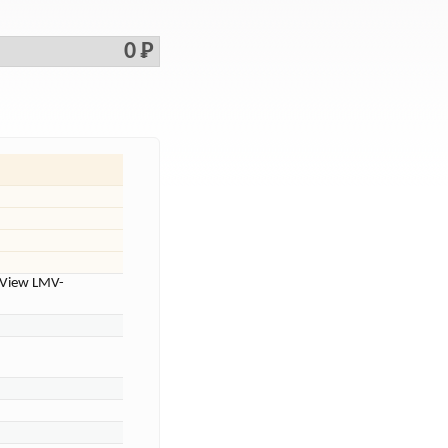
0 Р
 View LMV-