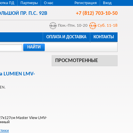
отка ПД
Партнеры
О нас
Регистрация
Вход
ЛЬШОЙ ПР. П.С. 92В
+7 (812) 703-10-50
Пон.-Птн. 10-20
Суб. 11-18
ОПЛАТА И ДОСТАВКА
КОНТАКТЫ
НАЙТИ
ПРОСМОТРЕННЫЕ
ра LUMIEN LMV-
EN.
27x127см Master View LMV-
онный
стики