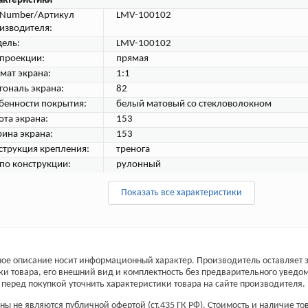
актеристики
tNumber/Артикул
LMV-100102
изводителя:
ель:
LMV-100102
 проекции:
прямая
мат экрана:
1:1
гональ экрана:
82
бенности покрытия:
белый матовый со стекловолокном
ота экрана:
153
ина экрана:
153
струкция крепления:
тренога
 по конструкции:
рулонный
Показать все характеристики
ое описание носит информационный характер. Производитель оставляет з
ки товара, его внешний вид и комплектность без предварительного уведо
перед покупкой уточнить характеристики товара на сайте производителя.
ы не являются публичной офертой (ст.435 ГК РФ). Стоимость и наличие тов