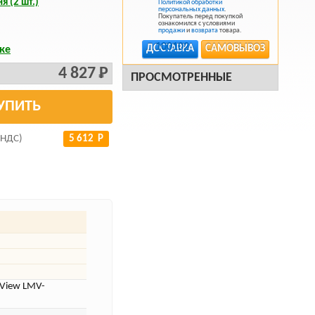
я (2 шт.)
Политикой обработки
персональных данных
.
Покупатель перед покупкой
ознакомился с условиями
продажи
и
возврата
товара.
ДОСТАВКА
САМОВЫВОЗ
ке
4 827 Р
ПРОСМОТРЕННЫЕ
УПИТЬ
 НДС)
5 612 Р
 View LMV-