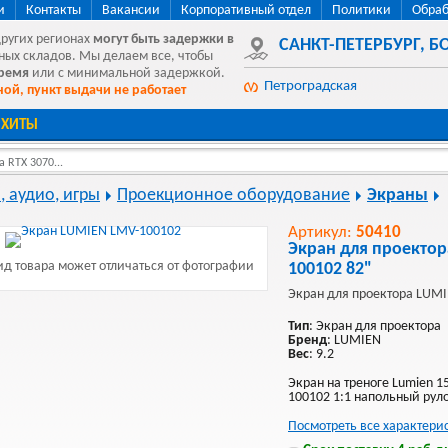
и
Контакты
Вакансии
Корпоративный отдел
Политики
Обраб
других регионах
могут быть
задержки в
САНКТ-ПЕТЕРБУРГ
,
БО
ных складов. Мы делаем все, чтобы
время
или с минимальной задержкой.
Петроградская
ой, пункт выдачи не работает
ХИТЫ
 RTX 3070...
, аудио, игры
Проекционное оборудование
Экраны
Артикул:
50410
Экран для проекто
д товара может отличаться от фотографии
100102 82"
Экран для проектора LUMI
Тип
: Экран для проектора
Бренд
: LUMIEN
Вес
: 9.2
Экран на треноге Lumien 1
100102 1:1 напольный рул
Посмотреть все характери