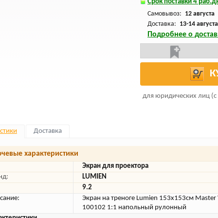
Срок поставки 4 раб.дн
Самовывоз:
12 августа
Доставка:
13-14 августа
Подробнее о достав
К
для юридических лиц (с
стики
Доставка
чевые характеристики
Экран для проектора
нд:
LUMIEN
9.2
сание:
Экран на треноге Lumien 153x153см Master
100102 1:1 напольный рулонный