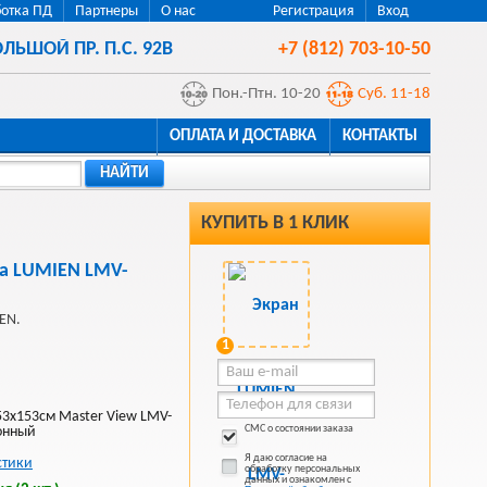
отка ПД
Партнеры
О нас
Регистрация
Вход
ЛЬШОЙ ПР. П.С. 92В
+7 (812) 703-10-50
Пон.-Птн. 10-20
Суб. 11-18
ОПЛАТА И ДОСТАВКА
КОНТАКТЫ
НАЙТИ
КУПИТЬ В 1 КЛИК
ра LUMIEN LMV-
EN.
1
53x153см Master View LMV-
СМС о состоянии заказа
онный
Я даю согласие на
стики
обработку персональных
данных и ознакомлен с