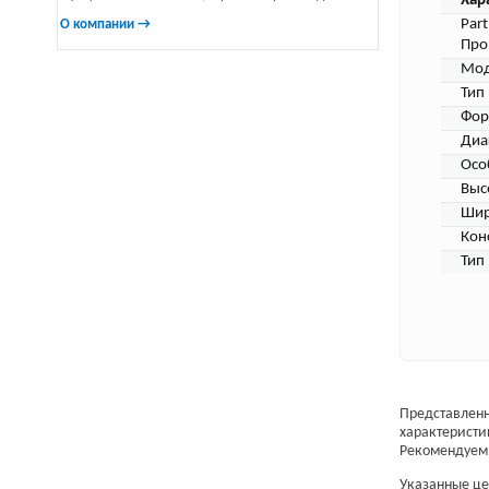
Хар
Par
О компании →
Про
Мод
Тип
Фор
Диа
Осо
Выс
Шир
Кон
Тип
Представленн
характеристи
Рекомендуем 
Указанные цен