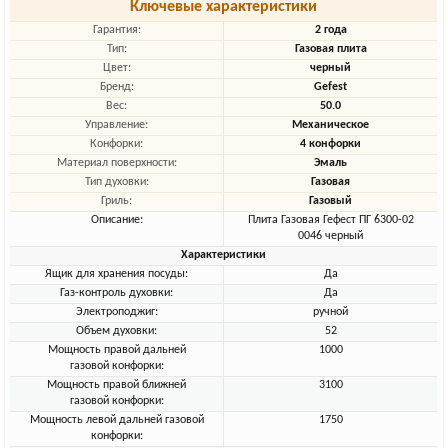
Ключевые характеристики
Гарантия:
2 года
Тип:
Газовая плита
Цвет:
черный
Бренд:
Gefest
Вес:
50.0
Управление:
Механическое
Конфорки:
4 конфорки
Материал поверхности:
Эмаль
Тип духовки:
Газовая
Гриль:
Газовый
Описание:
Плита Газовая Гефест ПГ 6300-02
0046 черный
Характеристики
Ящик для хранения посуды:
Да
Газ-контроль духовки:
Да
Электроподжиг:
ручной
Объем духовки:
52
Мощность правой дальней
1000
газовой конфорки:
Мощность правой ближней
3100
газовой конфорки:
Мощность левой дальней газовой
1750
конфорки: