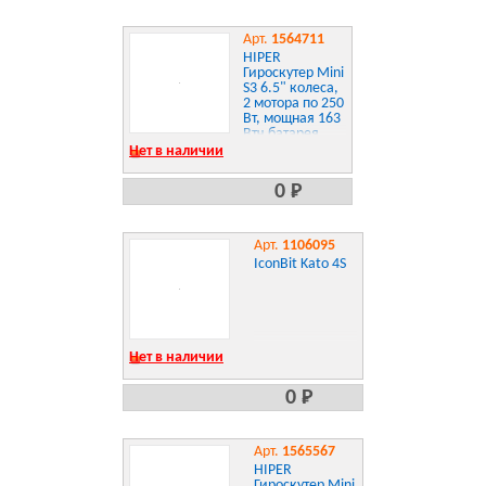
Арт.
1564711
HIPER
Гироскутер Mini
S3 6.5" колеса,
2 мотора по 250
Вт, мощная 163
Втч батарея,
встроенная
Нет в наличии
колонка, сумка,
цветной Mini S3
0 Р
Арт.
1106095
IconBit Kato 4S
Нет в наличии
0 Р
Арт.
1565567
HIPER
Гироскутер Mini