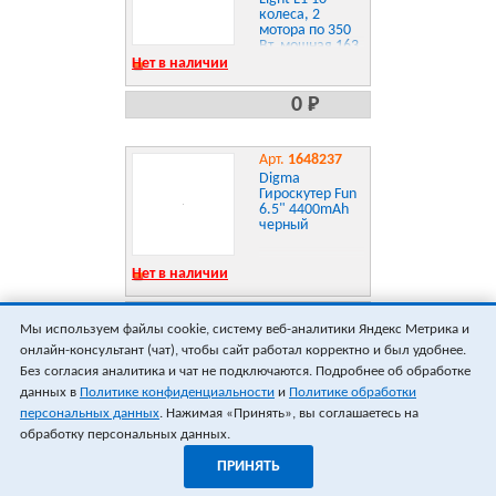
колеса, 2
мотора по 350
Вт, мощная 163
Втч батарея,
Нет в наличии
LED подсветка,
встроенная
0 Р
колонка, сумка,
цветной Light
L1
Арт.
1648237
Digma
Гироскутер Fun
6.5" 4400mAh
черный
Нет в наличии
0 Р
Мы используем файлы cookie, систему веб-аналитики Яндекс Метрика и
онлайн-консультант (чат), чтобы сайт работал корректно и был удобнее.
ПОКАЗАТЬ ЕЩЁ 18
ВСЕГО 0
Без согласия аналитика и чат не подключаются. Подробнее об обработке
данных в
Политике конфиденциальности
и
Политике обработки
персональных данных
. Нажимая «Принять», вы соглашаетесь на
обработку персональных данных.
ПРИНЯТЬ