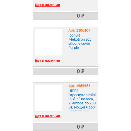
Нет в наличии
0 Р
Арт.
1106107
IconBit
Mekotron SC5
silicone cover
Purple
Нет в наличии
0 Р
Арт.
1565565
HIPER
Гироскутер Mini
S2 6.5" колеса,
2 мотора по 250
Вт, мощная 163
Втч батарея,
цветной Mini S2
Нет в наличии
0 Р