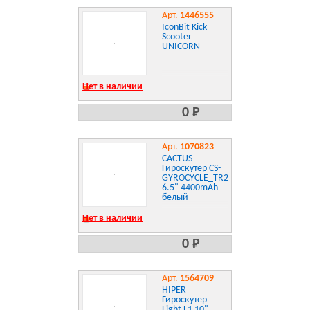
Арт.
1446555
IconBit Kick
Scooter
UNICORN
Нет в наличии
0 Р
Арт.
1070823
CACTUS
Гироскутер CS-
GYROCYCLE_TR2_WT
6.5" 4400mAh
белый
Нет в наличии
0 Р
Арт.
1564709
HIPER
Гироскутер
Light L1 10"