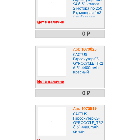
S4 6.5" колеса,
2 мотора по 250
Вт, мощная 163
Втч батарея,
LED подсветка,
Нет в наличии
встроенная
колонка, сумка,
0 Р
цветной Mini S4
Арт.
1070825
CACTUS
Гироскутер CS-
GYROCYCLE_TR2_RD
6.5" 4400mAh
красный
Нет в наличии
0 Р
Арт.
1070819
CACTUS
Гироскутер CS-
GYROCYCLE_TR2_BL
6.5" 4400mAh
синий