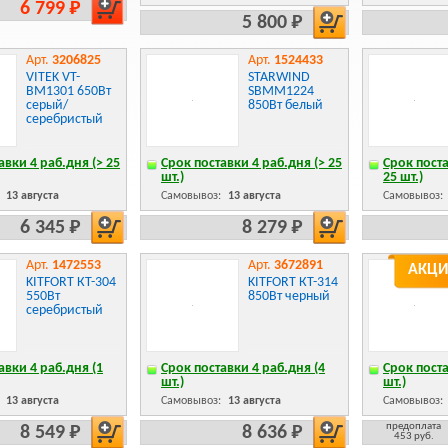
6 799 Р
5 800 Р
Арт.
3206825
Арт.
1524433
VITEK VT-
STARWIND
BM1301 650Вт
SBMM1224
серый/
850Вт белый
серебристый
авки 4 раб.дня (> 25
Срок поставки 4 раб.дня (> 25
Срок поста
шт.)
25 шт.)
:
13 августа
Самовывоз:
13 августа
Самовывоз:
6 345 Р
8 279 Р
Арт.
1472553
Арт.
3672891
АКЦИ
KITFORT КТ-304
KITFORT КТ-314
550Вт
850Вт черный
серебристый
авки 4 раб.дня (1
Срок поставки 4 раб.дня (4
Срок поста
шт.)
шт.)
:
13 августа
Самовывоз:
13 августа
Самовывоз:
предоплата
8 549 Р
8 636 Р
453 руб.