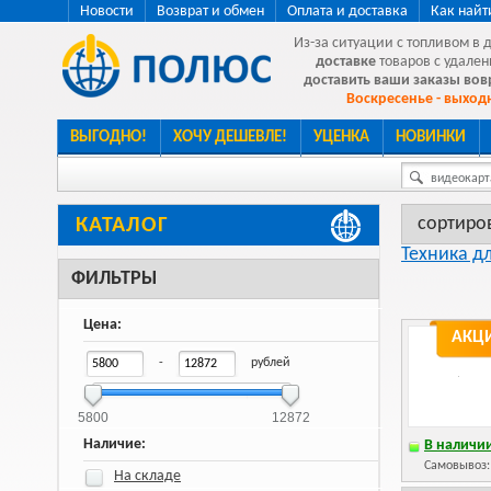
Новости
Возврат и обмен
Оплата и доставка
Как найт
Из-за ситуации с топливом в 
доставке
товаров с удален
доставить ваши заказы во
Воскресенье - выходн
ВЫГОДНО!
ХОЧУ ДЕШЕВЛЕ!
УЦЕНКА
НОВИНКИ
видеокарта
сортиро
КАТАЛОГ
Техника д
ФИЛЬТРЫ
Цена:
АКЦ
-
рублей
5800
12872
Наличие:
В наличии
Самовывоз
На складе