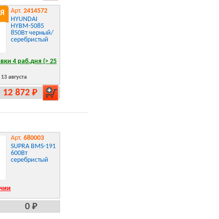
Арт.
2414572
Я
HYUNDAI
HYBM-5085
850Вт черный/
серебристый
вки 4 раб.дня (> 25
13 августа
12 872 Р
Арт.
680003
SUPRA BMS-191
600Вт
серебристый
ичии
0 Р