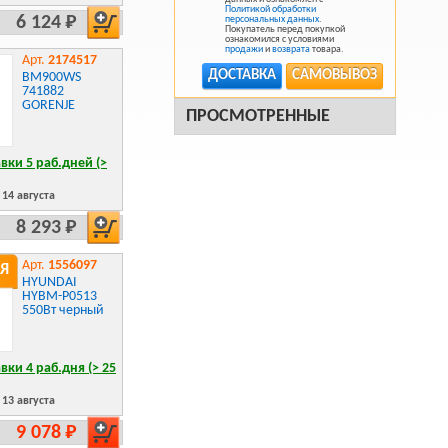
Политикой обработки
6 124 Р
персональных данных
.
Покупатель перед покупкой
ознакомился с условиями
продажи
и
возврата
товара.
Арт.
2174517
ДОСТАВКА
САМОВЫВОЗ
BM900WS
741882
GORENJE
ПРОСМОТРЕННЫЕ
вки 5 раб.дней (>
14 августа
8 293 Р
Арт.
1556097
Я
HYUNDAI
HYBM-P0513
550Вт черный
вки 4 раб.дня (> 25
13 августа
9 078 Р