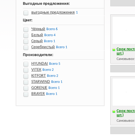
Выгодные предложения:
выгодные предложения
1
Цвет:
Чёрный
Всего 6
Белый
Всего 4
Серый
Всего 1
Серебристый
Всего 1
Срок пост
шт.)
Производители:
Самовывоз
HYUNDAI
Всего 5
VITEK
Всего 2
KITFORT
Всего 2
STARWIND
Всего 1
GORENJE
Всего 1
BRAYER
Всего 1
Срок пост
шт.)
Самовывоз