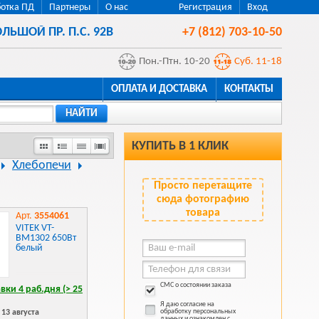
отка ПД
Партнеры
О нас
Регистрация
Вход
ЛЬШОЙ ПР. П.С. 92В
+7 (812) 703-10-50
Пон.-Птн. 10-20
Суб. 11-18
ОПЛАТА И ДОСТАВКА
КОНТАКТЫ
НАЙТИ
КУПИТЬ В 1 КЛИК
Хлебопечи
Просто перетащите
сюда фотографию
товара
Арт.
3554061
VITEK VT-
BM1302 650Вт
белый
СМС о состоянии заказа
вки 4 раб.дня (> 25
Я даю согласие на
обработку персональных
13 августа
данных и ознакомлен с