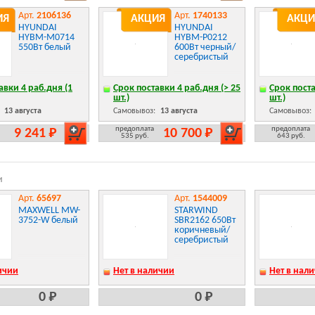
Арт.
2106136
Арт.
1740133
ИЯ
АКЦИЯ
АКЦИ
HYUNDAI
HYUNDAI
HYBM-M0714
HYBM-P0212
550Вт белый
600Вт черный/
серебристый
авки 4 раб.дня (1
Срок поставки 4 раб.дня (> 25
Срок поста
шт.)
шт.)
:
13 августа
Самовывоз:
13 августа
Самовывоз:
предоплата
предоплата
9 241 Р
10 700 Р
535 руб.
643 руб.
и
Арт.
65697
Арт.
1544009
MAXWELL MW-
STARWIND
3752-W белый
SBR2162 650Вт
коричневый/
серебристый
ичии
Нет в наличии
Нет в нал
0 Р
0 Р