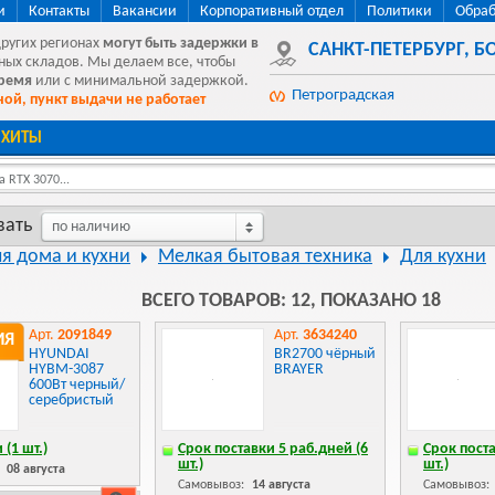
и
Контакты
Вакансии
Корпоративный отдел
Политики
Обраб
других регионах
могут быть
задержки в
САНКТ-ПЕТЕРБУРГ
,
БО
ных складов. Мы делаем все, чтобы
время
или с минимальной задержкой.
Петроградская
ой, пункт выдачи не работает
ХИТЫ
 RTX 3070...
вать
по наличию
ля дома и кухни
Мелкая бытовая техника
Для кухни
ВСЕГО ТОВАРОВ: 12, ПОКАЗАНО 18
Арт.
2091849
Арт.
3634240
ИЯ
HYUNDAI
BR2700 чёрный
HYBM-3087
BRAYER
600Вт черный/
серебристый
 (1 шт.)
Срок поставки 5 раб.дней (6
Срок поста
шт.)
шт.)
:
08 августа
Самовывоз:
14 августа
Самовывоз: