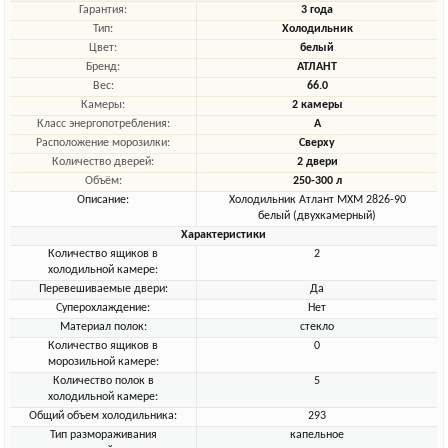
Гарантия:
3 года
Тип:
Холодильник
Цвет:
белый
Бренд:
АТЛАНТ
Вес:
66.0
Камеры:
2 камеры
Класс энергопотребления:
A
Расположение морозилки:
Сверху
Количество дверей:
2 двери
Объём:
250-300 л
Описание:
Холодильник Атлант МХМ 2826-90
белый (двухкамерный)
Характеристики
Количество ящиков в
2
холодильной камере:
Перевешиваемые двери:
Да
Суперохлаждение:
Нет
Материал полок:
стекло
Количество ящиков в
0
морозильной камере:
Количество полок в
5
холодильной камере:
Общий объем холодильника:
293
Тип размораживания
капельное