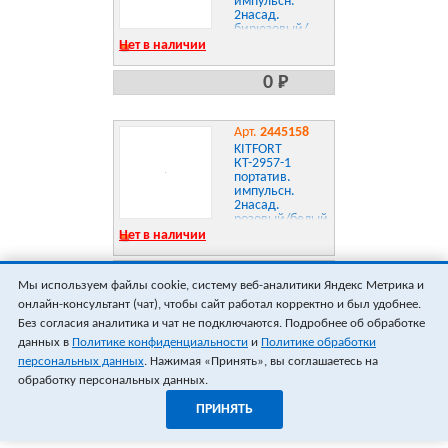
импульсн.
2насад.
бирюзовый/
белый
Нет в наличии
0 Р
Арт.
2445158
KITFORT
КТ-2957-1
портатив.
импульсн.
2насад.
розовый/белый
Нет в наличии
0 Р
Мы используем файлы cookie, систему веб-аналитики Яндекс Метрика и
онлайн-консультант (чат), чтобы сайт работал корректно и был удобнее.
ПОКАЗАТЬ ЕЩЁ 18
ВСЕГО 8
Без согласия аналитика и чат не подключаются. Подробнее об обработке
данных в
Политике конфиденциальности
и
Политике обработки
персональных данных
. Нажимая «Принять», вы соглашаетесь на
обработку персональных данных.
ПРИНЯТЬ