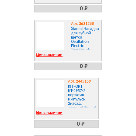
0 Р
Арт.
3631288
Xiaomi Насадка
для зубной
щетки
Oscillation
Electric
Toothbrush
Replacement
Нет в наличии
Heads
0 Р
Арт.
2445159
KITFORT
КТ-2957-2
портатив.
импульсн.
2насад.
зеленый/белый
Нет в наличии
0 Р