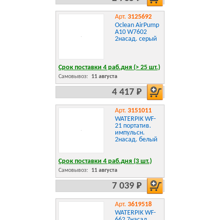
Арт.
3125692
Oclean AirPump
A10 W7602
2насад. серый
Срок поставки 4 раб.дня (> 25 шт.)
Самовывоз:
11 августа
4 417 Р
Арт.
3151011
WATERPIK WF-
21 портатив.
импульсн.
2насад. белый
Срок поставки 4 раб.дня (3 шт.)
Самовывоз:
11 августа
7 039 Р
Арт.
3619518
WATERPIK WF-
662 7насад.