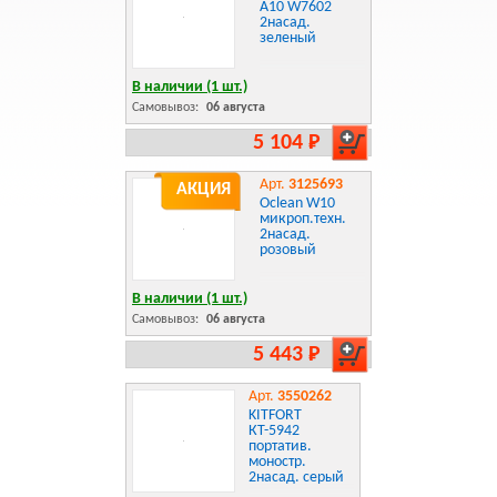
A10 W7602
2насад.
зеленый
В наличии (1 шт.)
Самовывоз:
06 августа
5 104 Р
Арт.
3125693
АКЦИЯ
Oclean W10
микроп.техн.
2насад.
розовый
В наличии (1 шт.)
Самовывоз:
06 августа
5 443 Р
Арт.
3550262
KITFORT
КТ-5942
портатив.
моностр.
2насад. серый