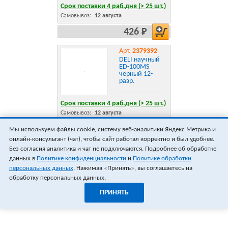
Срок поставки 4 раб.дня (> 25 шт.)
Самовывоз:
12 августа
426 Р
Арт.
2379392
DELI научный
ED-100MS
черный 12-
разр.
Срок поставки 4 раб.дня (> 25 шт.)
Самовывоз:
12 августа
427 Р
Мы используем файлы cookie, систему веб-аналитики Яндекс Метрика и
онлайн-консультант (чат), чтобы сайт работал корректно и был удобнее.
ПОКАЗАТЬ ЕЩЁ 18
ВСЕГО 37
Без согласия аналитика и чат не подключаются. Подробнее об обработке
данных в
Политике конфиденциальности
и
Политике обработки
персональных данных
. Нажимая «Принять», вы соглашаетесь на
обработку персональных данных.
ПРИНЯТЬ