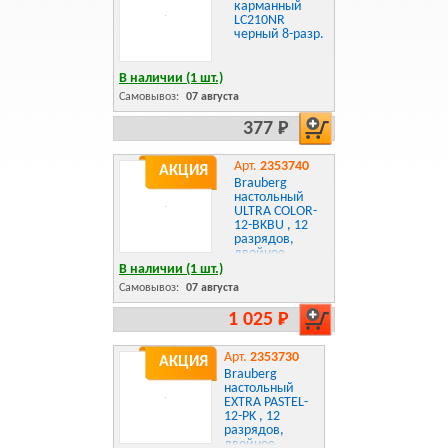
карманный
LC210NR
черный 8-разр.
В наличии (1 шт.)
Самовывоз:
07 августа
377 Р
Арт.
2353740
АКЦИЯ
Brauberg
настольный
ULTRA COLOR-
12-BKBU , 12
разрядов,
двойное
питание,
В наличии (1 шт.)
ЧЕРНО-
Самовывоз:
07 августа
ГОЛУБОЙ,
250497
1 025 Р
Арт.
2353730
АКЦИЯ
Brauberg
настольный
EXTRA PASTEL-
12-PK , 12
разрядов,
двойное