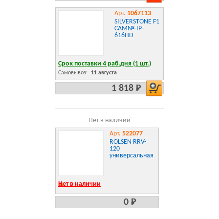
Арт.
1067113
SILVERSTONE F1
CAM№-IP-
616HD
Срок поставки 4 раб.дня (1 шт.)
Самовывоз:
11 августа
1 818 Р
Нет в наличии
Арт.
522077
ROLSEN RRV-
120
универсальная
Нет в наличии
0 Р