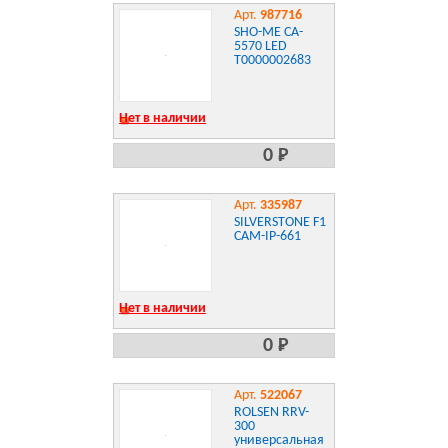
Арт.
987716
SHO-ME CA-
5570 LED
Т0000002683
Нет в наличии
0 Р
Арт.
335987
SILVERSTONE F1
CAM-IP-661
Нет в наличии
0 Р
Арт.
522067
ROLSEN RRV-
300
универсальная