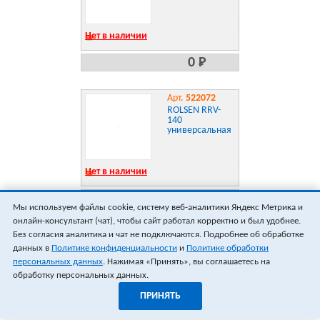
Нет в наличии
0 Р
Арт.
522072
ROLSEN RRV-
140
универсальная
Нет в наличии
0 Р
Мы используем файлы cookie, систему веб-аналитики Яндекс Метрика и
онлайн-консультант (чат), чтобы сайт работал корректно и был удобнее.
ПОКАЗАТЬ ЕЩЁ 18
ВСЕГО 13
Без согласия аналитика и чат не подключаются. Подробнее об обработке
данных в
Политике конфиденциальности
и
Политике обработки
персональных данных
. Нажимая «Принять», вы соглашаетесь на
обработку персональных данных.
ПРИНЯТЬ