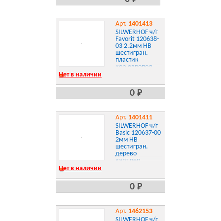
Арт.
1401413
SILWERHOF ч/г
Favorit 120638-
03 2.2мм HB
шестигран.
пластик
кор.европод.
Нет в наличии
0 Р
Арт.
1401411
SILWERHOF ч/г
Basic 120637-00
2мм HB
шестигран.
дерево
карт.пер.
Нет в наличии
0 Р
Арт.
1462153
SILWERHOF ч/г