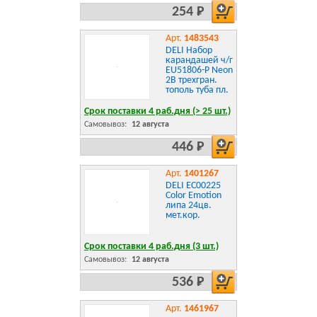
254 Р
Арт.
1483543
DELI Набор
карандашей ч/г
EU51806-Р Neon
2B трехгран.
тополь туба пл.
Срок поставки 4 раб.дня (> 25 шт.)
Самовывоз:
12 августа
446 Р
Арт.
1401267
DELI EC00225
Color Emotion
липа 24цв.
мет.кор.
Срок поставки 4 раб.дня (3 шт.)
Самовывоз:
12 августа
536 Р
Арт.
1461967