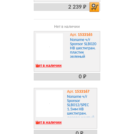
2 239 Р
Нет в наличии
Арт.
1533165
Noname ч/г
Sponsor SLB020
HB шестигран.
пластик
зеленый
Нет в наличии
0 Р
Арт.
1533167
Noname ч/г
Sponsor
SLB012/SPEC
1.5мм HB
шестигран.
дерево желтый
Нет в наличии
0 Р