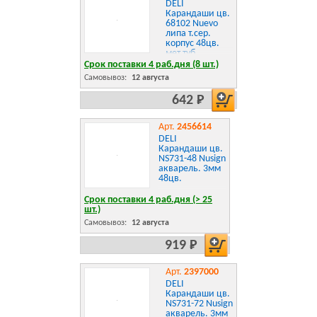
DELI
Карандаши цв.
68102 Nuevo
липа т.сер.
корпус 48цв.
мет.туб.
Срок поставки 4 раб.дня (8 шт.)
Самовывоз:
12 августа
642 Р
Арт.
2456614
DELI
Карандаши цв.
NS731-48 Nusign
акварель. 3мм
48цв.
Срок поставки 4 раб.дня (> 25
шт.)
Самовывоз:
12 августа
919 Р
Арт.
2397000
DELI
Карандаши цв.
NS731-72 Nusign
акварель. 3мм