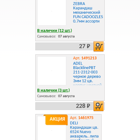
ZEBRA
Карандаш
механический
FUN CADOOZLES
0.7мм ассорти
В наличии (12 шт.)
Самовывоз:
07 августа
27 Р
Арт.
1491213
ADEL
BlacklinePBT
211-2312-003
черное дерево
3мм 12 цв.
корпус цветной
алюм. тубус
В наличии (3 шт.)
Самовывоз:
07 августа
228 Р
Арт.
1461975
АКЦИЯ
DELI
Карандаши цв.
6524 Nuevo
акварель. липа