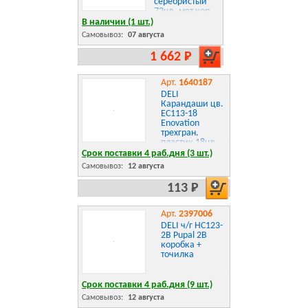
серебристый
72цв. мет.кор.
В наличии (1 шт.)
Самовывоз:
07 августа
1 662 Р
Арт.
1640187
DELI
Карандаши цв.
EC113-18
Enovation
трехгран.
пластик 18цв.
коробка/
Срок поставки 4 раб.дня (3 шт.)
европод.
Самовывоз:
12 августа
113 Р
Арт.
2397006
DELI ч/г HC123-
2B Pupal 2B
коробка +
точилка
Срок поставки 4 раб.дня (9 шт.)
Самовывоз:
12 августа