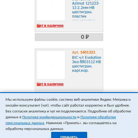
Azimut 121223-
13 2.2мм HB
шестигран.
пластик
кор.европод.
ластик
Нет в наличии
0 Р
Арт.
1401321
BIC ч/г Evolution
Эко 8803112 HB
шестигран.
карт.кор.
Нет в наличии
0 Р
Мы используем файлы cookie, систему веб-аналитики Яндекс Метрика и
онлайн-консультант (чат), чтобы сайт работал корректно и был удобнее.
ПОКАЗАТЬ ЕЩЁ 18
ВСЕГО 12
Без согласия аналитика и чат не подключаются. Подробнее об обработке
данных в
Политике конфиденциальности
и
Политике обработки
персональных данных
. Нажимая «Принять», вы соглашаетесь на
обработку персональных данных.
ПРИНЯТЬ