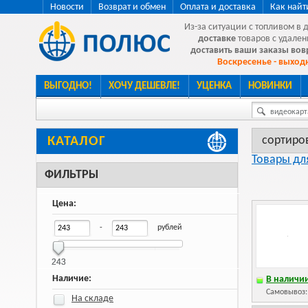
Новости
Возврат и обмен
Оплата и доставка
Как найт
Из-за ситуации с топливом в 
доставке
товаров с удален
доставить ваши заказы во
Воскресенье - выходн
ВЫГОДНО!
ХОЧУ ДЕШЕВЛЕ!
УЦЕНКА
НОВИНКИ
видеокарта
сортиро
КАТАЛОГ
Товары дл
ФИЛЬТРЫ
Цена:
-
рублей
243
243
Наличие:
В наличии
Самовывоз
На складе