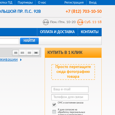
отка ПД
Партнеры
О нас
Регистрация
Вход
ЛЬШОЙ ПР. П.С. 92В
+7 (812) 703-10-50
Пон.-Птн. 10-20
Суб. 11-18
ОПЛАТА И ДОСТАВКА
КОНТАКТЫ
НАЙТИ
КУПИТЬ В 1 КЛИК
рхивации
Просто перетащите
сюда фотографию
товара
СМС о состоянии заказа
Я даю согласие на
обработку персональных
данных и ознакомлен с