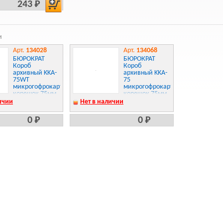
243 Р
и
Арт.
134028
Арт.
134068
БЮРОКРАТ
БЮРОКРАТ
Короб
Короб
архивный KKA-
архивный KKA-
75WT
75
микрогофрокартон
микрогофрокартон
корешок 75мм
корешок 75мм
320x255x75мм
A4
ичии
Нет в наличии
белый
320x255x75мм
ассорти
0 Р
0 Р