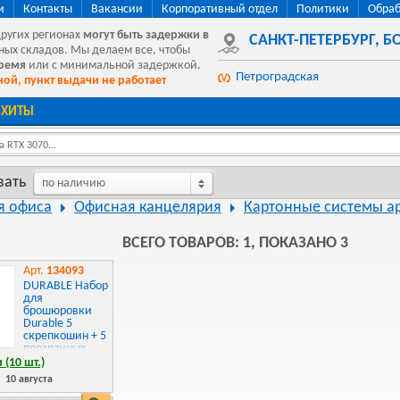
и
Контакты
Вакансии
Корпоративный отдел
Политики
Обраб
других регионах
могут быть
задержки в
САНКТ-ПЕТЕРБУРГ
,
БО
ных складов. Мы делаем все, чтобы
время
или с минимальной задержкой.
Петроградская
ой, пункт выдачи не работает
ХИТЫ
 RTX 3070...
вать
по наличию
я офиса
Офисная канцелярия
Картонные системы а
ВСЕГО ТОВАРОВ: 1, ПОКАЗАНО 3
Арт.
134093
DURABLE Набор
для
брошюровки
Durable 5
скрепкошин + 5
прозрачных
обложек max
 (10 шт.)
60 листов
:
10 августа
пластик черный
291701