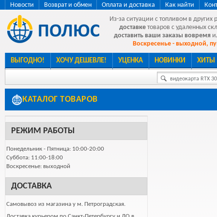
Новости
Возврат и обмен
Оплата и доставка
Как найти
Кон
Из-за ситуации с топливом в других 
доставке
товаров с удаленных ск
доставить ваши заказы вовремя
и
Воскресенье - выходной, пу
ВЫГОДНО!
ХОЧУ ДЕШЕВЛЕ!
УЦЕНКА
НОВИНКИ
ХИТЫ
видеокарта RTX 307
КАТАЛОГ ТОВАРОВ
РЕЖИМ РАБОТЫ
Понедельник - Пятница: 10:00-20:00
Суббота: 11:00-18:00
Воскресенье: выходной
ДОСТАВКА
Самовывоз из магазина у м. Петроградская.
Доставка курьером по Санкт-Петербургу и ЛО в