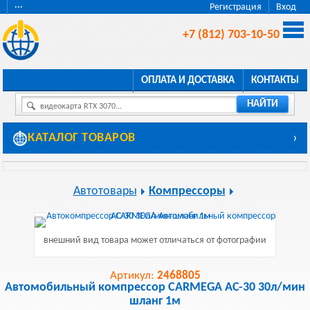
···
Регистрация
Вход
+7 (812) 703-10-50
ОПЛАТА И ДОСТАВКА
КОНТАКТЫ
НАЙТИ
видеокарта RTX 3070...
КАТАЛОГ ТОВАРОВ
›
Автотовары
Компрессоры
внешний вид товара может отличаться от фотографии
Артикул:
2468805
Автомобильный компрессор CARMEGA AC-30 30л/мин
шланг 1м