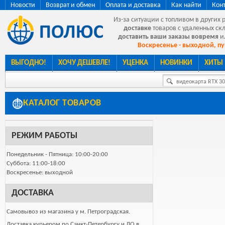
Новости
Возврат и обмен
Оплата и доставка
Как найти
Кон
Из-за ситуации с топливом в других 
доставке
товаров с удаленных ск
доставить ваши заказы вовремя
и
Воскресенье - выходной, пу
ВЫГОДНО!
ХОЧУ ДЕШЕВЛЕ!
УЦЕНКА
НОВИНКИ
ХИТЫ
видеокарта RTX 307
КАТАЛОГ ТОВАРОВ
РЕЖИМ РАБОТЫ
Понедельник - Пятница: 10:00-20:00
Суббота: 11:00-18:00
Воскресенье: выходной
ДОСТАВКА
Самовывоз из магазина у м. Петроградская.
Доставка курьером по Санкт-Петербургу и ЛО в