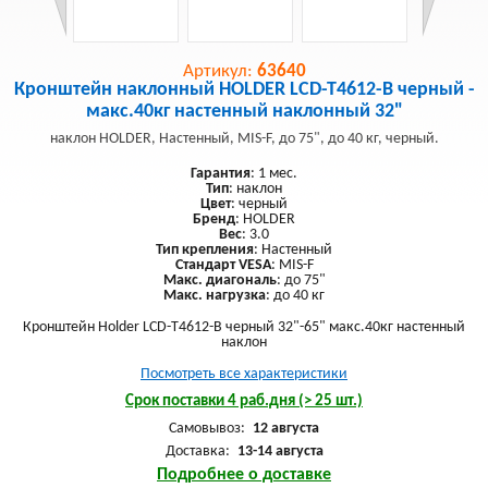
Артикул:
63640
Кронштейн наклонный HOLDER LCD-T4612-B черный -
макс.40кг настенный наклонный 32"
наклон HOLDER, Настенный, MIS-F, до 75", до 40 кг, черный.
Гарантия
: 1 мес.
Тип
: наклон
Цвет
: черный
Бренд
: HOLDER
Вес
: 3.0
Тип крепления
: Настенный
Стандарт VESA
: MIS-F
Макс. диагональ
: до 75"
Макс. нагрузка
: до 40 кг
Кронштейн Holder LCD-T4612-B черный 32"-65" макс.40кг настенный
наклон
Посмотреть все характеристики
Срок поставки 4 раб.дня (> 25 шт.)
Самовывоз:
12 августа
Доставка:
13-14 августа
Подробнее о доставке