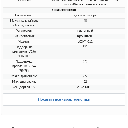
Описание:
Кронштейн Holder LCD-T4612-B черный 32"-65"
макс.40кг настенный наклон
Характеристики
Назначение:
для телевизора
Максимальный вес
40
оборудования:
Установка:
настенный
Тип крепления:
Кронштейн
Модель:
LCD-T4612
Поддержка
???
крепления VESA
100х100:
Поддержка
???
крепления VESA
75х75:
Макс. диагональ:
65
Мин. диагональ:
32
Стандарт VESA:
VESA MIS-F
Показать все характеристики