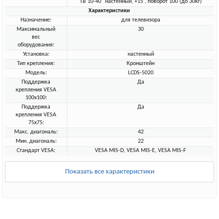
ТВ 10-40" настенный, +15 , поворот 100 (до 30кг)
Характеристики
Назначение:
для телевизора
Максимальный
30
вес
оборудования:
Установка:
настенный
Тип крепления:
Кронштейн
Модель:
LCDS-5020
Поддержка
Да
крепления VESA
100х100:
Поддержка
Да
крепления VESA
75х75:
Макс. диагональ:
42
Мин. диагональ:
22
Стандарт VESA:
VESA MIS-D, VESA MIS-E, VESA MIS-F
Показать все характеристики