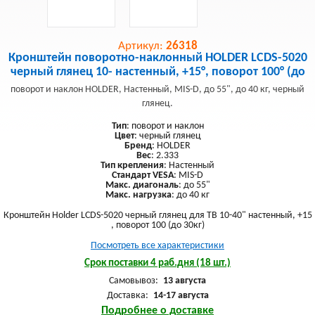
Артикул:
26318
Кронштейн поворотно-наклонный HOLDER LCDS-5020
черный глянец 10- настенный, +15°, поворот 100° (до
поворот и наклон HOLDER, Настенный, MIS-D, до 55", до 40 кг, черный
глянец.
Тип
: поворот и наклон
Цвет
: черный глянец
Бренд
: HOLDER
Вес
: 2.333
Тип крепления
: Настенный
Стандарт VESA
: MIS-D
Макс. диагональ
: до 55"
Макс. нагрузка
: до 40 кг
Кронштейн Holder LCDS-5020 черный глянец для ТВ 10-40" настенный, +15
, поворот 100 (до 30кг)
Посмотреть все характеристики
Срок поставки 4 раб.дня (18 шт.)
Самовывоз:
13 августа
Доставка:
14-17 августа
Подробнее о доставке