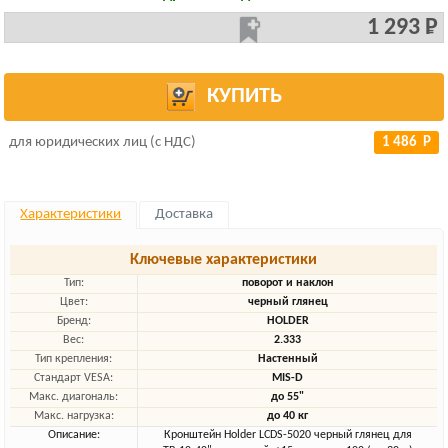
1 293 Р
КУПИТЬ
для юридических лиц (с НДС)
1 486 Р
Характеристики
Доставка
Ключевые характеристики
Тип:
поворот и наклон
Цвет:
черный глянец
Бренд:
HOLDER
Вес:
2.333
Тип крепления:
Настенный
Стандарт VESA:
MIS-D
Макс. диагональ:
до 55"
Макс. нагрузка:
до 40 кг
Описание:
Кронштейн Holder LCDS-5020 черный глянец для