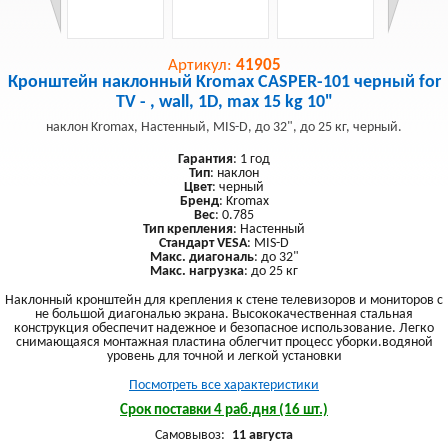
Артикул:
41905
Кронштейн наклонный Kromax CASPER-101 черный for
TV - , wall, 1D, max 15 kg 10"
наклон Kromax, Настенный, MIS-D, до 32", до 25 кг, черный.
Гарантия
: 1 год
Тип
: наклон
Цвет
: черный
Бренд
: Kromax
Вес
: 0.785
Тип крепления
: Настенный
Стандарт VESA
: MIS-D
Макс. диагональ
: до 32"
Макс. нагрузка
: до 25 кг
Наклонный кронштейн для крепления к стене телевизоров и мониторов с
не большой диагональю экрана. Высококачественная стальная
конструкция обеспечит надежное и безопасное использование. Легко
снимающаяся монтажная пластина облегчит процесс уборки.водяной
уровень для точной и легкой установки
Посмотреть все характеристики
Срок поставки 4 раб.дня (16 шт.)
Самовывоз:
11 августа