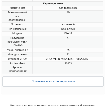
Характеристики
Назначение:
для телевизора
Максимальный
40
вес
оборудования:
Установка:
настенный
Тип крепления:
Кронштейн
Модель:
DIX-18
Поддержка
??
крепления VESA
100х100:
Макс. диагональ:
65
Мин. диагональ:
22
Стандарт VESA:
VESA MIS-D, VESA MIS-E, VESA MIS-F
PartNumber/
20203
Артикул
Производителя:
Показать все характеристики
Представленное описание носит информационный характер.