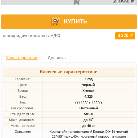
2 802 Р
КУПИТЬ
для юридических лиц (с НДС)
3 220 Р
Характеристики
Доставка
Ключевые характеристики
Гарантия:
1 год
Цвет:
черный
Бренд:
Kromax
Вес:
4.325
Тип:
??????? ? ??????
Тип крепления:
Настенный
Стандарт VESA:
MIS-D
Макс. диагональ:
до 75"
Макс. нагрузка:
до 40 кг
Описание:
Кронштейн телевизионный Kromax DIX-18 черный
22"-55" макс.40кг настенный поворот и наклон