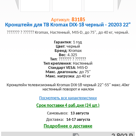
Артикул:
83185
Кронштейн для ТВ Kromax DIX-18 черный - 20203 22"
??????? ? ?????? Kromax, Настенный, MIS-D, до 75", до 40 кг, черный.
Гарантия
: 1 год
Цвет
: черный
Бренд
: Kromax
Вес
: 4.325
Тип
: ??????? ? ??????
Тип крепления
: Настенный
Стандарт VESA
: MIS-D
Макс. диагональ
: до 75"
Макс. нагрузка
: до 40 кг
Кронштейн телевизионный Kromax DIX-18 черный 22"-55" макс.40кг
настенный поворот и наклон
Посмотреть все характеристики
Срок поставки 4 раб.дня (24 шт.)
Самовывоз:
13 августа
Доставка:
14-17 августа
Подробнее о доставке