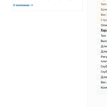
Тип:
О компании →
Бре
Вес:
Стр
Опи
Хар
Тип
Выс
Дли
Дли
Рег
пли
Глуб
Глу
Дли
Вес:
Ком