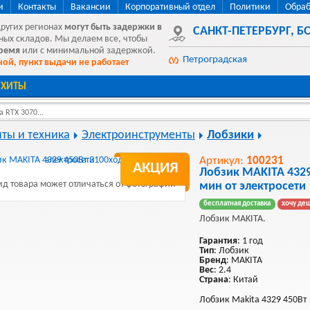
и
Контакты
Вакансии
Корпоративный отдел
Политики
Обраб
других регионах
могут быть
задержки в
САНКТ-ПЕТЕРБУРГ
,
БО
ных складов. Мы делаем все, чтобы
время
или с минимальной задержкой.
Петроградская
ой, пункт выдачи не работает
ХИТЫ
 RTX 3070...
ты и техника
Электроинструменты
Лобзики
Артикул:
100231
АКЦИЯ
Лобзик MAKITA 4329
д товара может отличаться от фотографии
мин от электросети
бесплатная доставка
хочу де
Лобзик MAKITA.
Гарантия
: 1 год
Тип
: Лобзик
Бренд
: MAKITA
Вес
: 2.4
Страна
: Китай
Лобзик Makita 4329 450Вт