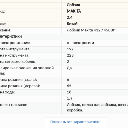
Лобзик
нд:
MAKITA
2.4
ана:
Китай
сание:
Лобзик Makita 4329 450Вт
актеристики
 электропитания:
от электросети
ота инструмента:
197
на инструмента:
223
на сетевого кабеля:
2
улировка положения опорной
Да
ты:
ина резания (сталь):
6
бина резания (дерево):
65
на хода:
18
1.9
плект поставки:
Лобзик, пилка для лобзика, шес
коробка.
Показать все характеристики