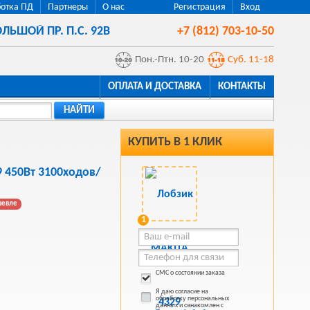
отка ПД
Партнеры
О нас
Регистрация
Вход
ЛЬШОЙ ПР. П.С. 92В
+7 (812) 703-10-50
Пон.-Птн. 10-20
Суб. 11-18
ОПЛАТА И ДОСТАВКА
КОНТАКТЫ
НАЙТИ
КУПИТЬ В 1 КЛИК
 450Вт 3100ходов/
шевле
1
СМС о состоянии заказа
Я даю согласие на
обработку персональных
данных и ознакомлен с