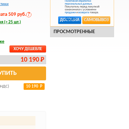
Политикой обработки
стики
персональных данных
.
Покупатель перед покупкой
ознакомился с условиями
продажи
и
возврата
товара.
та 509 руб.
?
ДОСТАВКА
САМОВЫВОЗ
я (> 25 шт.)
ПРОСМОТРЕННЫЕ
ке
ХОЧУ ДЕШЕВЛЕ
10 190 Р
УПИТЬ
 НДС)
10 190 Р