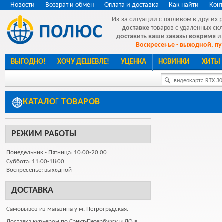
Новости
Возврат и обмен
Оплата и доставка
Как найти
Кон
Из-за ситуации с топливом в других 
доставке
товаров с удаленных ск
доставить ваши заказы вовремя
и
Воскресенье - выходной, пу
ВЫГОДНО!
ХОЧУ ДЕШЕВЛЕ!
УЦЕНКА
НОВИНКИ
ХИТЫ
видеокарта RTX 307
КАТАЛОГ ТОВАРОВ
РЕЖИМ РАБОТЫ
Понедельник - Пятница: 10:00-20:00
Суббота: 11:00-18:00
Воскресенье: выходной
ДОСТАВКА
Самовывоз из магазина у м. Петроградская.
Доставка курьером по Санкт-Петербургу и ЛО в