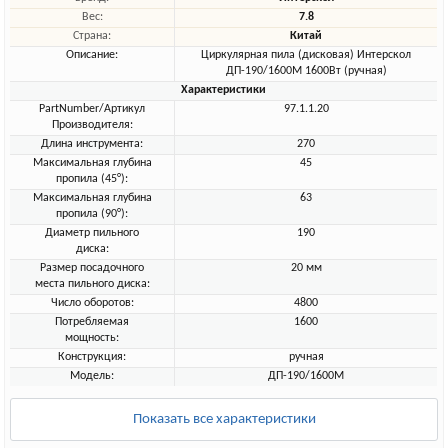
Вес:
7.8
Страна:
Китай
Описание:
Циркулярная пила (дисковая) Интерскол
ДП-190/1600М 1600Вт (ручная)
Характеристики
PartNumber/Артикул
97.1.1.20
Производителя:
Длина инструмента:
270
Максимальная глубина
45
пропила (45°):
Максимальная глубина
63
пропила (90°):
Диаметр пильного
190
диска:
Размер посадочного
20 мм
места пильного диска:
Число оборотов:
4800
Потребляемая
1600
мощность:
Конструкция:
ручная
Модель:
ДП-190/1600М
Показать все характеристики