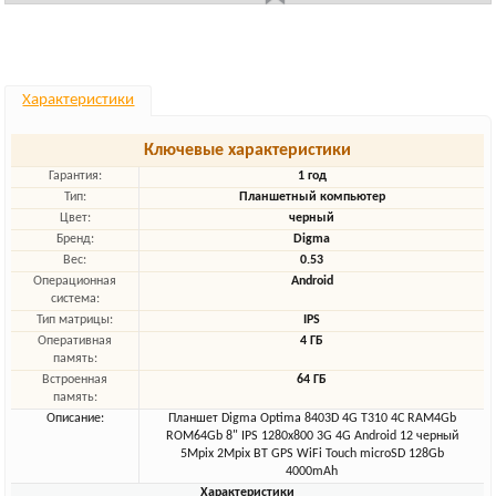
Характеристики
Ключевые характеристики
Гарантия:
1 год
Тип:
Планшетный компьютер
Цвет:
черный
Бренд:
Digma
Вес:
0.53
Операционная
Android
система:
Тип матрицы:
IPS
Оперативная
4 ГБ
память:
Встроенная
64 ГБ
память:
Описание:
Планшет Digma Optima 8403D 4G T310 4C RAM4Gb
ROM64Gb 8" IPS 1280x800 3G 4G Android 12 черный
5Mpix 2Mpix BT GPS WiFi Touch microSD 128Gb
4000mAh
Характеристики