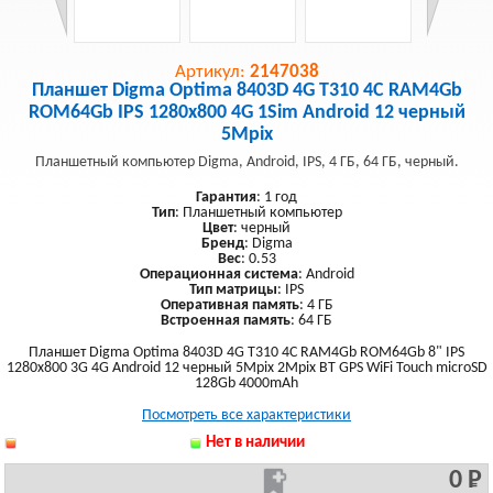
Артикул:
2147038
Планшет Digma Optima 8403D 4G T310 4C RAM4Gb
ROM64Gb IPS 1280x800 4G 1Sim Android 12 черный
5Mpix
Планшетный компьютер Digma, Android, IPS, 4 ГБ, 64 ГБ, черный.
Гарантия
: 1 год
Тип
: Планшетный компьютер
Цвет
: черный
Бренд
: Digma
Вес
: 0.53
Операционная система
: Android
Тип матрицы
: IPS
Оперативная память
: 4 ГБ
Встроенная память
: 64 ГБ
Планшет Digma Optima 8403D 4G T310 4C RAM4Gb ROM64Gb 8" IPS
1280x800 3G 4G Android 12 черный 5Mpix 2Mpix BT GPS WiFi Touch microSD
128Gb 4000mAh
Посмотреть все характеристики
Нет в наличии
0 Р