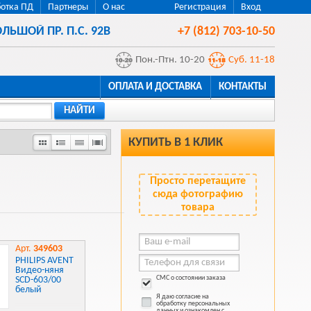
отка ПД
Партнеры
О нас
Регистрация
Вход
ЛЬШОЙ ПР. П.С. 92В
+7 (812) 703-10-50
Пон.-Птн. 10-20
Суб. 11-18
ОПЛАТА И ДОСТАВКА
КОНТАКТЫ
НАЙТИ
КУПИТЬ В 1 КЛИК
Просто перетащите
сюда фотографию
товара
Арт.
349603
PHILIPS AVENT
Видео-няня
СМС о состоянии заказа
SCD-603/00
белый
Я даю согласие на
обработку персональных
данных и ознакомлен с