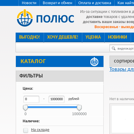
Новости
Возврат и обмен
Оплата и доставка
Как найт
Из-за ситуации с топливом в 
доставке
товаров с удален
доставить ваши заказы во
Воскресенье - выходн
ВЫГОДНО!
ХОЧУ ДЕШЕВЛЕ!
УЦЕНКА
НОВИНКИ
видеокарта
сортиро
КАТАЛОГ
Товары дл
ФИЛЬТРЫ
Цена:
Нет в наличи
-
рублей
0
1000000
Наличие:
На складе