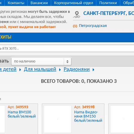
и
Контакты
Вакансии
Корпоративный отдел
Политики
Обраб
других регионах
могут быть
задержки в
САНКТ-ПЕТЕРБУРГ
,
БО
ных складов. Мы делаем все, чтобы
время
или с минимальной задержкой.
Петроградская
ой, пункт выдачи не работает
ХИТЫ
 RTX 3070...
вать
по наличию
я детей
Для малышей
Радионяни
ВСЕГО ТОВАРОВ: 0, ПОКАЗАНО 3
и
Арт.
349593
Арт.
349598
Hama BM100
Hama Видео-
белый/зеленый
няня BM150
белый/зеленый