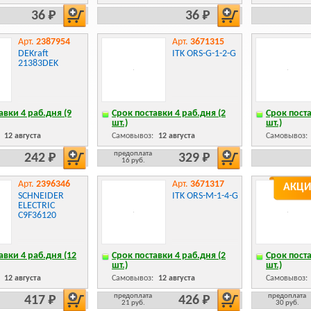
36 Р
36 Р
Арт.
2387954
Арт.
3671315
DEKraft
ITK ORS-G-1-2-G
21383DEK
авки 4 раб.дня (9
Срок поставки 4 раб.дня (2
Срок поста
шт.)
шт.)
:
12 августа
Самовывоз:
12 августа
Самовывоз:
предоплата
242 Р
329 Р
16 руб.
Арт.
2396346
Арт.
3671317
АКЦИ
SCHNEIDER
ITK ORS-M-1-4-G
ELECTRIC
C9F36120
авки 4 раб.дня (12
Срок поставки 4 раб.дня (2
Срок поста
шт.)
шт.)
:
12 августа
Самовывоз:
12 августа
Самовывоз:
предоплата
предоплата
417 Р
426 Р
21 руб.
30 руб.