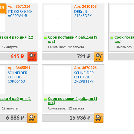
Арт.
3671314
Арт.
2410163
ИЯ
ITK OGR-1-2C-
DEKraft
AC220V-L-B
21385DEK
авки 4 раб.дня (12
Срок поставки 4 раб.дня (3
Срок поста
шт.)
шт.)
:
12 августа
Самовывоз:
12 августа
Самовывоз:
615 Р
721 Р
Арт.
3645891
Арт.
3670298
SCHNEIDER
SCHNEIDER
ELECTRIC
ELECTRIC
C9R66463
ZR2PB11P7
авки 4 раб.дня (1
Срок поставки 4 раб.дня (1
шт.)
:
12 августа
Самовывоз:
12 августа
6 886 Р
15 936 Р