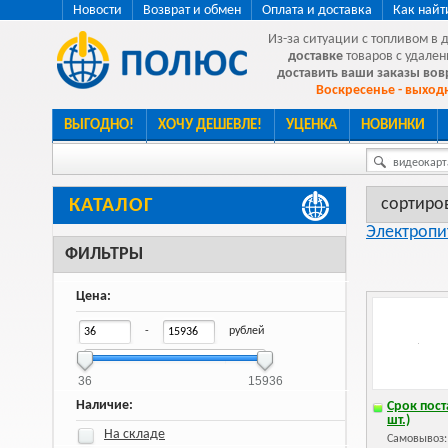
Новости
Возврат и обмен
Оплата и доставка
Как найт
Из-за ситуации с топливом в 
доставке
товаров с удален
доставить ваши заказы во
Воскресенье - выходн
ВЫГОДНО!
ХОЧУ ДЕШЕВЛЕ!
УЦЕНКА
НОВИНКИ
видеокарта
сортиро
КАТАЛОГ
Электропи
ФИЛЬТРЫ
Цена:
-
рублей
36
15936
Наличие:
Срок пост
шт.)
На складе
Самовывоз