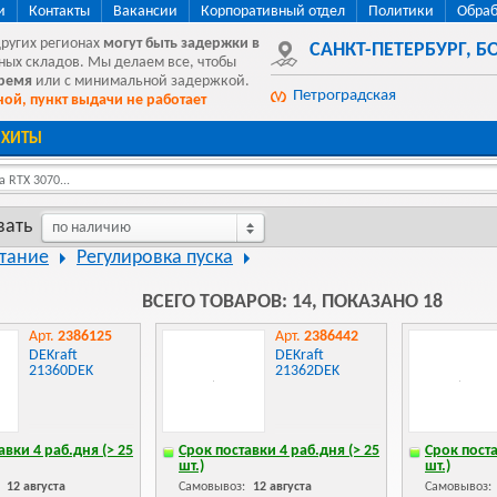
и
Контакты
Вакансии
Корпоративный отдел
Политики
Обраб
других регионах
могут быть
задержки в
САНКТ-ПЕТЕРБУРГ
,
БО
ных складов. Мы делаем все, чтобы
время
или с минимальной задержкой.
Петроградская
ой, пункт выдачи не работает
ХИТЫ
 RTX 3070...
вать
по наличию
тание
Регулировка пуска
ВСЕГО ТОВАРОВ: 14, ПОКАЗАНО 18
Арт.
2386125
Арт.
2386442
DEKraft
DEKraft
21360DEK
21362DEK
авки 4 раб.дня (> 25
Срок поставки 4 раб.дня (> 25
Срок поста
шт.)
шт.)
:
12 августа
Самовывоз:
12 августа
Самовывоз: