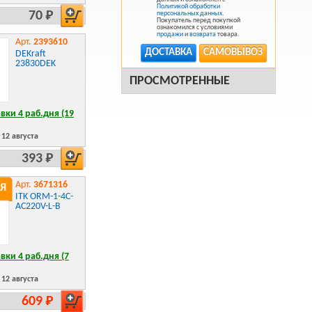
Политикой обработки
70 Р
персональных данных
.
Покупатель перед покупкой
ознакомился с условиями
продажи
и
возврата
товара.
Арт.
2393610
ДОСТАВКА
САМОВЫВОЗ
DEKraft
23830DEK
ПРОСМОТРЕННЫЕ
вки 4 раб.дня (19
12 августа
393 Р
Арт.
3671316
Я
ITK ORM-1-4C-
AC220V-L-B
вки 4 раб.дня (7
12 августа
609 Р