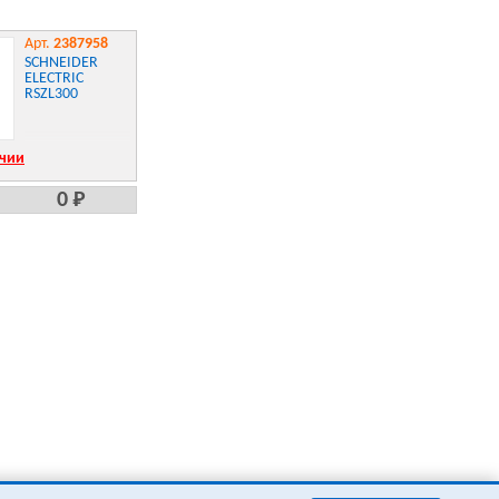
Арт.
2387958
SCHNEIDER
ELECTRIC
RSZL300
ичии
0 Р