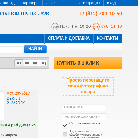
отка ПД
Партнеры
О нас
Регистрация
Вход
ЛЬШОЙ ПР. П.С. 92В
+7 (812) 703-10-50
Пон.-Птн. 10-20
Суб. 11-18
ОПЛАТА И ДОСТАВКА
КОНТАКТЫ
НАЙТИ
КУПИТЬ В 1 КЛИК
Просто перетащите
сюда фотографию
товара
Арт.
2393617
DEKraft
21382DEK
СМС о состоянии заказа
вки 4 раб.дня (> 25
Я даю согласие на
обработку персональных
12 августа
данных и ознакомлен с