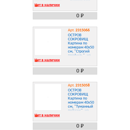
"Этнический
бык", на
Нет в наличии
подрамнике,
акрил, кисти,
0 Р
663353
Арт.
2315066
ОСТРОВ
СОКРОВИЩ
Картина по
номерам 40х50
см, "Строгий
профиль", на
подрамнике,
Нет в наличии
акрил, кисти,
663358
0 Р
Арт.
2315058
ОСТРОВ
СОКРОВИЩ
Картина по
номерам 40х50
см, "Туманный
пейзаж", на
подрамнике,
Нет в наличии
акрил, кисти,
663335
0 Р