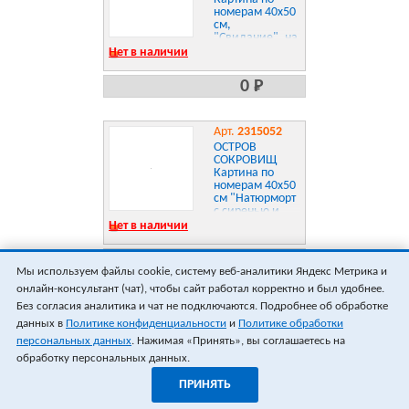
номерам 40х50
см,
"Свидание", на
подрамнике,
Нет в наличии
акрил, кисти,
662911
0 Р
Арт.
2315052
ОСТРОВ
СОКРОВИЩ
Картина по
номерам 40х50
см "Натюрморт
с сиренью и
черешней" на
Нет в наличии
подрамнике,
акрил, кисти,
0 Р
662912
Мы используем файлы cookie, систему веб-аналитики Яндекс Метрика и
онлайн-консультант (чат), чтобы сайт работал корректно и был удобнее.
ПОКАЗАТЬ ЕЩЁ 18
ВСЕГО 0
Без согласия аналитика и чат не подключаются. Подробнее об обработке
данных в
Политике конфиденциальности
и
Политике обработки
персональных данных
. Нажимая «Принять», вы соглашаетесь на
обработку персональных данных.
ПРИНЯТЬ