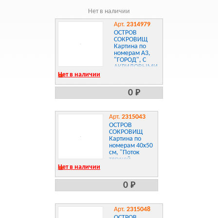
Нет в наличии
Арт.
2314979
ОСТРОВ
СОКРОВИЩ
Картина по
номерам А3,
"ГОРОД", С
АКРИЛОВЫМИ
КРАСКАМИ,
Нет в наличии
картон, кисть,
661629
0 Р
Арт.
2315043
ОСТРОВ
СОКРОВИЩ
Картина по
номерам 40х50
см, "Поток
тягучей
плазмы", на
Нет в наличии
подрамнике,
акрил, кисти,
0 Р
662897
Арт.
2315048
ОСТРОВ