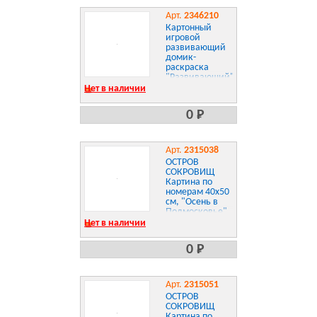
Арт.
2346210
Картонный
игровой
развивающий
домик-
раскраска
"Развивающий",
высота 130 см,
Нет в наличии
ЮНЛАНДИЯ,
880359
0 Р
Арт.
2315038
ОСТРОВ
СОКРОВИЩ
Картина по
номерам 40х50
см, "Осень в
Подмосковье",
на подрамнике,
Нет в наличии
акрил, кисти,
662891
0 Р
Арт.
2315051
ОСТРОВ
СОКРОВИЩ
Картина по