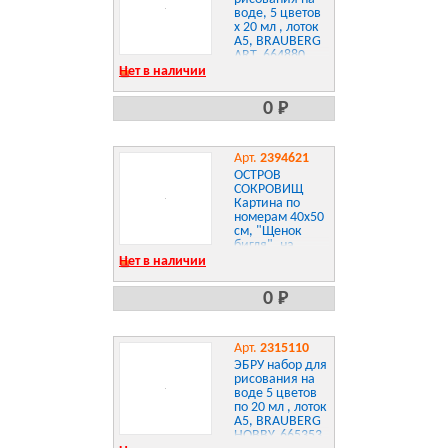
воде, 5 цветов
х 20 мл , лоток
А5, BRAUBERG
ART, 664880
Нет в наличии
0 Р
Арт.
2394621
ОСТРОВ
СОКРОВИЩ
Картина по
номерам 40х50
см, "Щенок
бигля", на
подрамнике,
Нет в наличии
акриловые
краски, 3
0 Р
кисти, 662476
Арт.
2315110
ЭБРУ набор для
рисования на
воде 5 цветов
по 20 мл , лоток
А5, BRAUBERG
HOBBY, 665353