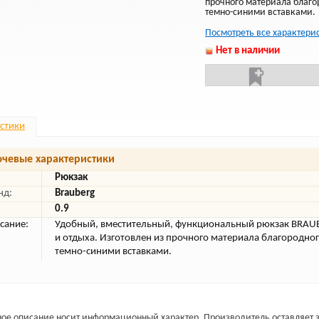
прочного материала благор
темно-синими вставками.
Посмотреть все характери
Нет в наличии
стики
чевые характеристики
Рюкзак
нд:
Brauberg
0.9
сание:
Удобный, вместительный, функциональный рюкзак BRAU
и отдыха. Изготовлен из прочного материала благородного
темно-синими вставками.
ое описание носит информационный характер. Производитель оставляет з