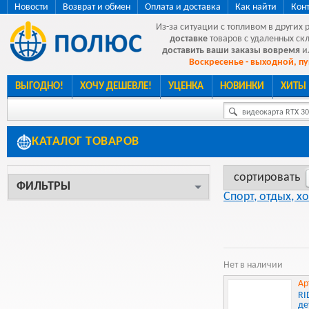
Новости
Возврат и обмен
Оплата и доставка
Как найти
Кон
Из-за ситуации с топливом в других 
доставке
товаров с удаленных ск
доставить ваши заказы вовремя
и
Воскресенье - выходной, пу
ВЫГОДНО!
ХОЧУ ДЕШЕВЛЕ!
УЦЕНКА
НОВИНКИ
ХИТЫ
видеокарта RTX 307
КАТАЛОГ ТОВАРОВ
сортировать
ФИЛЬТРЫ
Спорт, отдых, х
Нет в наличии
Ар
RI
де