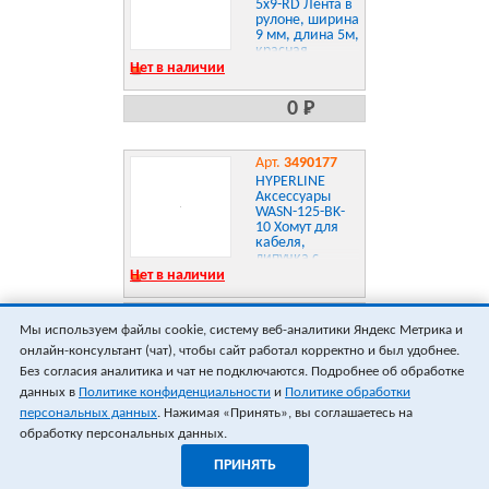
5x9-RD Лента в
рулоне, ширина
9 мм, длина 5м,
красная
Нет в наличии
0 Р
Арт.
3490177
HYPERLINE
Аксессуары
WASN-125-BK-
10 Хомут для
кабеля,
липучка с
мягкой
Нет в наличии
застежкой,
125x15мм,
0 Р
черный
Мы используем файлы cookie, систему веб-аналитики Яндекс Метрика и
онлайн-консультант (чат), чтобы сайт работал корректно и был удобнее.
ПОКАЗАТЬ ЕЩЁ 18
ВСЕГО 5
Без согласия аналитика и чат не подключаются. Подробнее об обработке
данных в
Политике конфиденциальности
и
Политике обработки
персональных данных
. Нажимая «Принять», вы соглашаетесь на
обработку персональных данных.
ПРИНЯТЬ