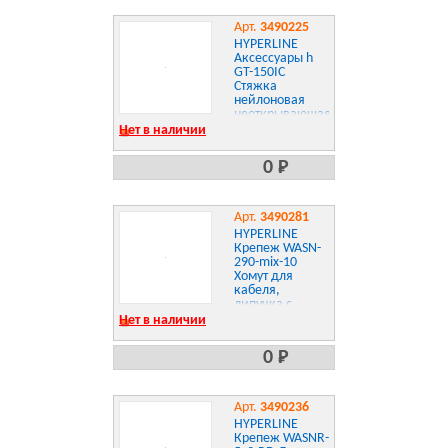
Арт.
3490225
HYPERLINE
Аксессуары h
GT-150IC
Стяжка
нейлоновая
неоткрывающаяся,
безгалогенная ,
Нет в наличии
150x3.6 мм,
0 Р
Арт.
3490281
HYPERLINE
Крепеж WASN-
290-mix-10
Хомут для
кабеля,
липучка с
мягкой
Нет в наличии
застежкой,
290x20мм, цвет
0 Р
в ассортименте
Арт.
3490236
HYPERLINE
Крепеж WASNR-