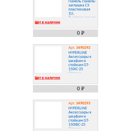
Панель Панель-
заглушка C3
пластиковая
1U,
быстросъемная
Нет в наличии
0 Р
Арт.
3490292
HYPERLINE
Аксессуары к
шкафам и
стойкам GT-
150IC-25
Стяжка
нейлоновая
Нет в наличии
неоткрывающаяся,
безгалогенная
0 Р
Арт.
3490293
HYPERLINE
Аксессуары к
шкафам и
стойкам GT-
150IBC-25
Стяжка