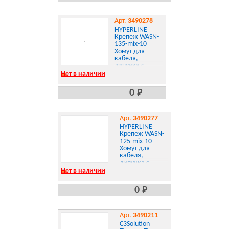
Арт.
3490278
HYPERLINE
Крепеж WASN-
135-mix-10
Хомут для
кабеля,
липучка с
мягкой
Нет в наличии
застежкой,
135x14мм, цвет
0 Р
в ассортименте
Арт.
3490277
HYPERLINE
Крепеж WASN-
125-mix-10
Хомут для
кабеля,
липучка с
мягкой
Нет в наличии
застежкой,
125x14мм, цвет
0 Р
в ассортименте
Арт.
3490211
C3Solution