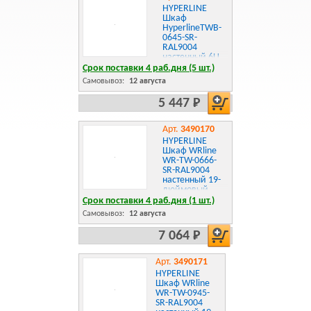
HYPERLINE
Шкаф
HyperlineTWB-
0645-SR-
RAL9004
настенный 6U,
367x600х450мм,
Срок поставки 4 раб.дня (5 шт.)
металлическая
Самовывоз:
12 августа
передняя
дверь с
5 447 Р
замком, две
боковые
панели, цвет
Арт.
3490170
черный
HYPERLINE
Шкаф WRline
WR-TW-0666-
SR-RAL9004
настенный 19-
дюймовый
Срок поставки 4 раб.дня (1 шт.)
Самовывоз:
12 августа
7 064 Р
Арт.
3490171
HYPERLINE
Шкаф WRline
WR-TW-0945-
SR-RAL9004