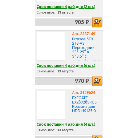
Срок поставки 4 раб.дня (2 шт.)
Самовывоз:
13 августа
905 Р
Арт.
2237149
Procase 5T3-
2T3-V3
Переходник
2*5.25" в
3*3.5" с
антивибрационным
креплением
Срок поставки 4 раб.дня (6 шт.)
Самовывоз:
13 августа
970 Р
Арт.
3129624
EXEGATE
EX289283RUS
Корзина для
HDD HS135-01
Срок поставки 4 раб.дня (4 шт.)
Самовывоз:
13 августа