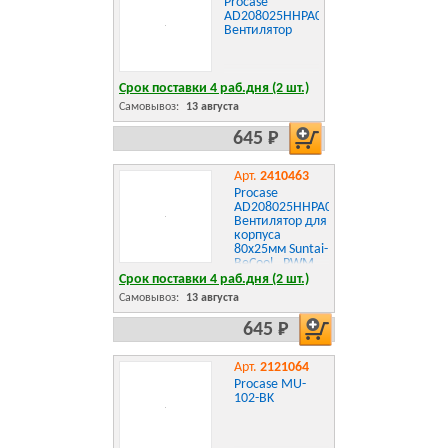
Procase
AD208025HHPA03
Вентилятор
Срок поставки 4 раб.дня (2 шт.)
Самовывоз:
13 августа
645 Р
Арт.
2410463
Procase
AD208025HHPA06
Вентилятор для
корпуса
80х25мм Suntai-
BeCool , PWM
4pin, 3600 rpm,
Срок поставки 4 раб.дня (2 шт.)
0.3A, 48.8CFM,
Самовывоз:
13 августа
5.5mm-H2O,
35.8 dB
645 Р
Арт.
2121064
Procase MU-
102-BK