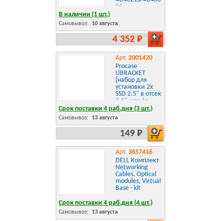
06
В наличии (1 шт.)
Самовывоз:
10 августа
4 352 Р
Арт.
2001420
Procase
UBRACKET
{набор для
установки 2х
SSD 2.5" в отсек
3.5" или 1х
HDD 3.5" в
Срок поставки 4 раб.дня (3 шт.)
отсек 5.25"}
Самовывоз:
13 августа
149 Р
Арт.
3657416
DELL Комплект
Networking
Cables, Optical
modules, Virtual
Base - kit
Срок поставки 4 раб.дня (4 шт.)
Самовывоз:
13 августа