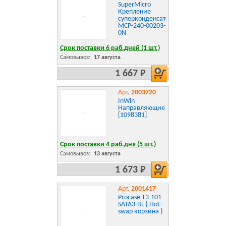
SuperMicro
Крепление
суперконденсатора
MCP-240-00203-
0N
Срок поставки 6 раб.дней (1 шт.)
Самовывоз:
17 августа
1 667 Р
Арт.
2003720
InWin
Направляющие
[1098381]
Срок поставки 4 раб.дня (5 шт.)
Самовывоз:
13 августа
1 673 Р
Арт.
2001417
Procase T3-101-
SATA3-BL { Hot-
swap корзина }