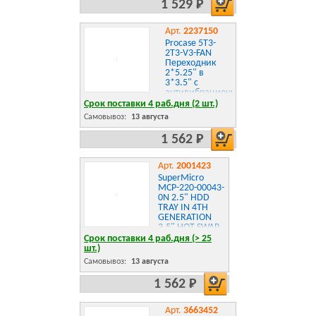
1 529 Р
Арт.
2237150
Procase 5T3-
2T3-V3-FAN
Переходник
2*5.25" в
3*3.5" с
антивибрационным
креплением,
Срок поставки 4 раб.дня (2 шт.)
вентилятор
Самовывоз:
13 августа
PWM 4pin, 3600
rpm
1 562 Р
Арт.
2001423
SuperMicro
MCP-220-00043-
0N 2.5" HDD
TRAY IN 4TH
GENERATION
3.5" HOT SWAP
TRAY
Срок поставки 4 раб.дня (> 25
шт.)
Самовывоз:
13 августа
1 562 Р
Арт.
3663452