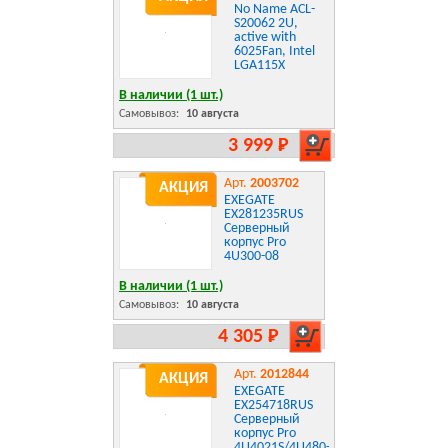
No Name ACL-
S20062 2U,
active with
6025Fan, Intel
LGA115X
В наличии (1 шт.)
Самовывоз:
10 августа
3 999 Р
Арт.
2003702
АКЦИЯ
EXEGATE
EX281235RUS
Серверный
корпус Pro
4U300-08
В наличии (1 шт.)
Самовывоз:
10 августа
4 305 Р
Арт.
2012844
АКЦИЯ
EXEGATE
EX254718RUS
Серверный
корпус Pro
4U4021S/4U480-