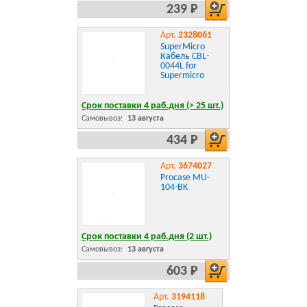
239 Р
Арт.
2328061
SuperMicro
Кабель CBL-
0044L for
Supermicro
Срок поставки 4 раб.дня (> 25 шт.)
Самовывоз:
13 августа
434 Р
Арт.
3674027
Procase MU-
104-BK
Срок поставки 4 раб.дня (2 шт.)
Самовывоз:
13 августа
603 Р
Арт.
3194118