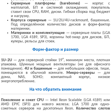
Серверные платформы (barebones)
— корпус с
матплатой, БП и системой охлаждения; покупатель
ставит свои CPU, RAM, диски. Гибкая сборка под бюджет
и нагрузку.
Корпуса серверные
— 1U/2U/4U-rackmount, башенные.
Под определённое количество дисков и форм-фактор
материнки.
Материнки и комплектующие
— серверные платы (LGA
1700, LGA 4189, SP3), корзины hot-swap для дисков, БП,
кулеры, рельсы для стоек.
Форм-фактор и размер
1U–2U
— для серверной стойки 19″, минимум места, плотная
упаковка. Шумные мощные вентиляторы (не для офисного
помещения).
4U и башенные
— для небольших офисов, тише,
помещаются в обычной комнате.
Микро-серверы
— для
дома, NAS, SOHO; компактный корпус, низкое
энергопотребление.
На что обратить внимание
Поколение и сокет CPU
— Intel Xeon Scalable (LGA 4189) или
AMD EPYC (SP3) для нового железа; LGA 1700 для одно-
сокетных серверов на десктопных Xeon.
Количество слотов